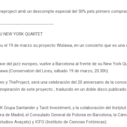
a theproject amb un descompte especial del 50% pels primers compr
______________________
SU NEW YORK QUARTET
ceu el 19 de marzo su proyecto Wislawa, en un concierto que es una c
ve del jazz europeo, vuelve a Barcelona al frente de su New York Qu
slawa (Conservatori del Liceu, sábado 19 de marzo, 20.30h).
wo y TheProject, será una celebración del 20 aniversario de la conc
 inspiración de este proyecto , traducido en un doble disco publica
Grupa Santander y Tacit Investment, y la colaboración del Instytut A
ura de Madrid, el Consulado General de Polonia en Barcelona, ​​la 
Estudios Avaçats) y ICFO (Instituto de Ciencias Fotónicas).