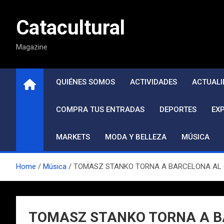
Saltar
al
Catacultural
contenido
Magazine
QUIÉNES SOMOS
ACTIVIDADES
ACTUALI
COMPRA TUS ENTRADAS
DEPORTES
EX
MARKETS
MODA Y BELLEZA
MÚSICA
Home
Música
TOMASZ STANKO TORNA A BARCELONA AL C
TOMASZ STANKO TORNA A B