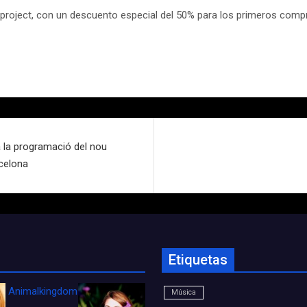
heproject, con un descuento especial del 50% para los primeros co
a la programació del nou
rcelona
Etiquetas
Animalkingdom_FichaCine
Música