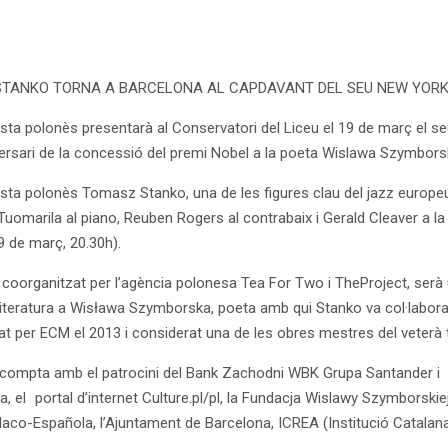
TANKO TORNA A BARCELONA AL CAPDAVANT DEL SEU NEW YORK
ista polonès presentarà al Conservatori del Liceu el 19 de març el s
versari de la concessió del premi Nobel a la poeta Wislawa Szymbors
ista polonès Tomasz Stanko, una de les figures clau del jazz europe
Tuomarila al piano, Reuben Rogers al contrabaix i Gerald Cleaver a la 
9 de març, 20.30h).
, coorganitzat per l’agència polonesa Tea For Two i TheProject, serà 
iteratura a Wisława Szymborska, poeta amb qui Stanko va col·laborar i
cat per ECM el 2013 i considerat una de les obres mestres del veterà
 compta amb el patrocini del Bank Zachodni WBK Grupa Santander i T
, el portal d’internet Culture.pl/pl, la Fundacja Wislawy Szymborskiej
co-Española, l’Ajuntament de Barcelona, ICREA (Institució Catalana 