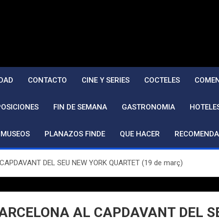
DAD
CONTACTO
CINE Y SERIES
COCTELES
COMEN
POSICIONES
FIN DE SEMANA
GASTRONOMIA
HOTELE
MUSEOS
PLANAZOS FINDE
QUE HACER
RECOMENDA
APDAVANT DEL SEU NEW YORK QUARTET (19 de març)
ARCELONA AL CAPDAVANT DEL SE