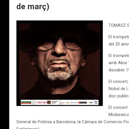
de març)
TOMASZ S
El trompet
del 20 ani
El trompet
amb Alexi 
dissabte 1
El concert
Nobel de L
disc publi
El concert
Mickiewicza
General de Polònia a Barcelona, la Cámara de Comercio Pola