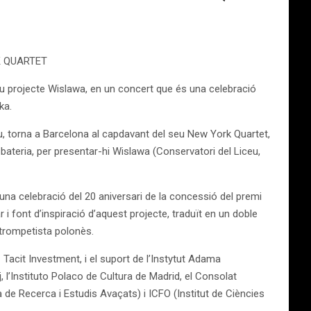
 QUARTET
eu projecte Wislawa, en un concert que és una celebració
ka.
u, torna a Barcelona al capdavant del seu New York Quartet,
bateria, per presentar-hi Wislawa (Conservatori del Liceu,
una celebració del 20 aniversari de la concessió del premi
 font d’inspiració d’aquest projecte, traduït en un doble
 trompetista polonès.
acit Investment, i el suport de l’Instytut Adama
, l’Instituto Polaco de Cultura de Madrid, el Consolat
de Recerca i Estudis Avaçats) i ICFO (Institut de Ciències