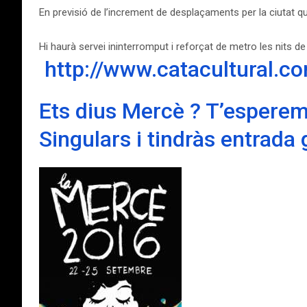
En previsió de l’increment de desplaçaments per la ciutat qu
Hi haurà servei ininterromput i reforçat de metro les nits d
http://www.catacultural.c
Ets dius Mercè ? T’esperem 
Singulars i tindràs entrada 