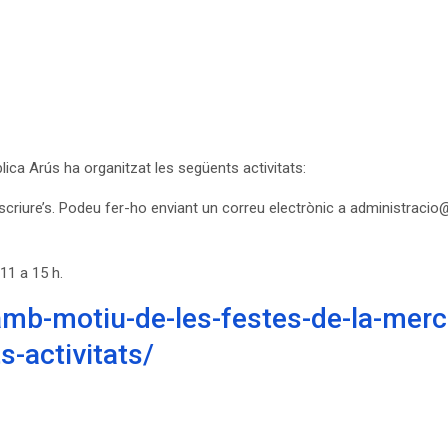
ica Arús ha organitzat les següents activitats:
inscriure’s. Podeu fer-ho enviant un correu electrònic a administraci
11 a 15 h.
mb-motiu-de-les-festes-de-la-merce
s-activitats/