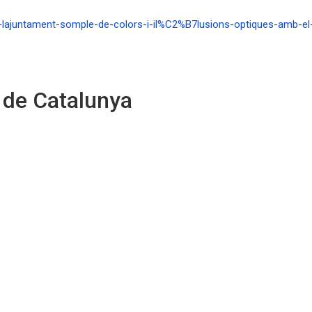
de-lajuntament-somple-de-colors-i-il%C2%B7lusions-optiques-amb-
 de Catalunya