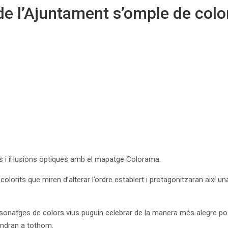
de l’Ajuntament s’omple de color
s i il·lusions òptiques amb el mapatge Colorama.
lorits que miren d’alterar l’ordre establert i protagonitzaran així 
onatges de colors vius puguin celebrar de la manera més alegre possi
rendran a tothom.