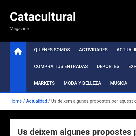
Saltar
al
Catacultural
contenido
Magazine
QUIÉNES SOMOS
ACTIVIDADES
ACTUALI
COMPRA TUS ENTRADAS
DEPORTES
EX
MARKETS
MODA Y BELLEZA
MÚSICA
Home
Actualidad
Us deixem algunes propostes per aquest c
Us deixem algunes propostes p