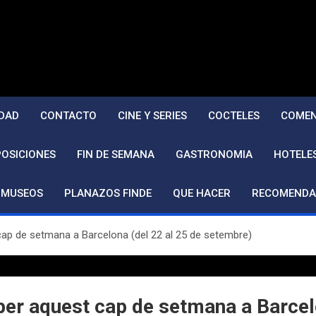
DAD
CONTACTO
CINE Y SERIES
COCTELES
COMEN
POSICIONES
FIN DE SEMANA
GASTRONOMIA
HOTELE
MUSEOS
PLANAZOS FINDE
QUE HACER
RECOMENDA
ap de setmana a Barcelona (del 22 al 25 de setembre)
er aquest cap de setmana a Barcelo