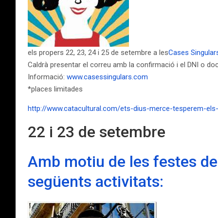
els propers 22, 23, 24 i 25 de setembre a les
Cases Singular
Caldrà presentar el correu amb la confirmació i el DNI o docu
Informació:
www.casessingulars.com
*places limitades
http://www.catacultural.com/ets-dius-merce-tesperem-els-
22 i 23 de setembre
Amb motiu de les festes de 
següents activitats: