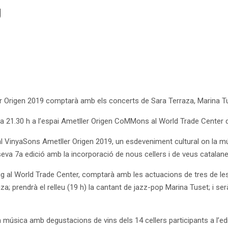
g
r Origen 2019 comptarà amb els concerts de Sara Terraza, Marina Tus
h a 21.30 h a l’espai Ametller Origen CoMMons al World Trade Center
 VinyaSons Ametller Origen 2019, un esdeveniment cultural on la músi
a seva 7a edició amb la incorporació de nous cellers i de veus catala
ig al World Trade Center, comptarà amb les actuacions de tres de les 
aza; prendrà el relleu (19 h) la cantant de jazz-pop Marina Tuset; i se
úsica amb degustacions de vins dels 14 cellers participants a l’edi