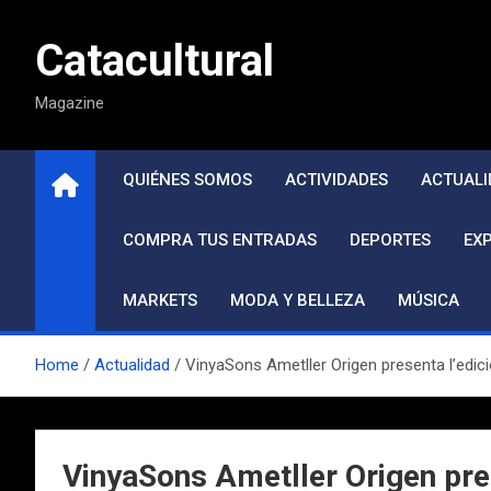
Saltar
al
Catacultural
contenido
Magazine
QUIÉNES SOMOS
ACTIVIDADES
ACTUALI
COMPRA TUS ENTRADAS
DEPORTES
EX
MARKETS
MODA Y BELLEZA
MÚSICA
Home
Actualidad
VinyaSons Ametller Origen presenta l’edic
VinyaSons Ametller Origen pres