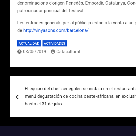
denominacions d’origen Penedès, Empordà, Catalunya, Conca 
patrocinador principal del festival.
Les entrades generals per al públic ja estan a la venta a u
de
http://vinyasons.com/barcelona/
ACTUALIDAD
ACTIVIDADES
03/05/2019
Catacultural
Navegación
El equipo del chef senegalés se instala en el restaurant
de
menú degustación de cocina oeste-africana, en exclusi
entradas
hasta el 31 de julio