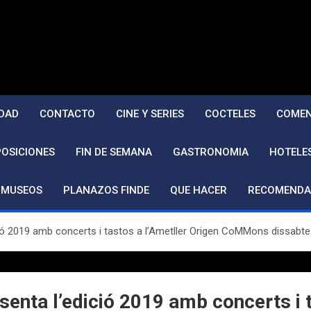
DAD
CONTACTO
CINE Y SERIES
COCTELES
COMEN
POSICIONES
FIN DE SEMANA
GASTRONOMIA
HOTELE
MUSEOS
PLANAZOS FINDE
QUE HACER
RECOMENDA
ió 2019 amb concerts i tastos a l’Ametller Origen CoMMons dissabt
enta l’edició 2019 amb concerts i t