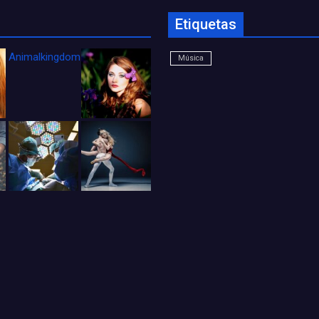
Etiquetas
Animalkingdom_FichaCine
Música