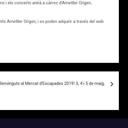
 i els concerts anirà a càrrec d’Ametller Origen,
ts Ametller Origen, i es poden adquirir a través del web
Benvinguts al Mercat d’Escapades 2019! 3, 4 i 5 de maig,