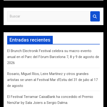
B
u
s
c
a
Entradas recientes
r
El Brunch Electronik Festival celebra su macro-evento
anual en el Parc del Fòrum Barcelona 7, 8 y 9 de agosto de
2026
Rosario, Miguel Ríos, Leire Martínez y otros grandes
artistas se unen al Festival Mar d’Estiu del 31 de julio al 17
de agosto
El Festival Terramar CaixaBank ha concedido el Premio
Nenúfar by Sala Joiers a Sergio Dalma.