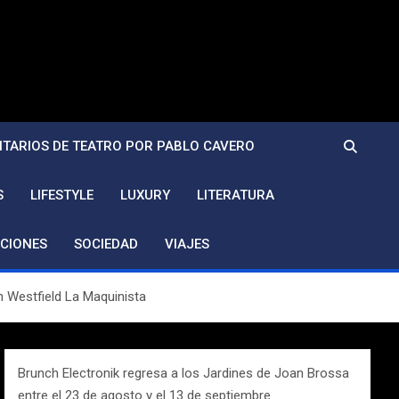
TARIOS DE TEATRO POR PABLO CAVERO
S
LIFESTYLE
LUXURY
LITERATURA
CIONES
SOCIEDAD
VIAJES
n Westfield La Maquinista
Brunch Electronik regresa a los Jardines de Joan Brossa
entre el 23 de agosto y el 13 de septiembre