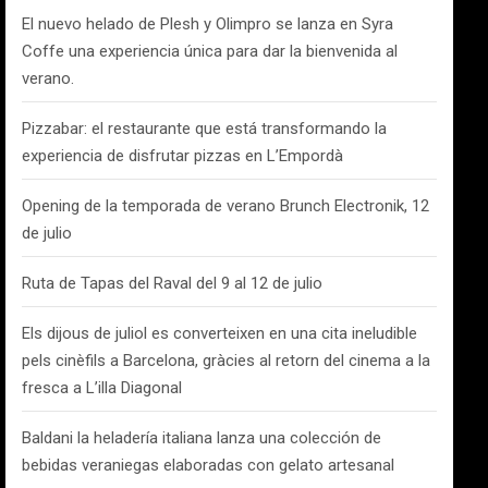
El nuevo helado de Plesh y Olimpro se lanza en Syra
Coffe una experiencia única para dar la bienvenida al
verano.
Pizzabar: el restaurante que está transformando la
experiencia de disfrutar pizzas en L’Empordà
Opening de la temporada de verano Brunch Electronik, 12
de julio
Ruta de Tapas del Raval del 9 al 12 de julio
Els dijous de juliol es converteixen en una cita ineludible
pels cinèfils a Barcelona, gràcies al retorn del cinema a la
fresca a L’illa Diagonal
Baldani la heladería italiana lanza una colección de
bebidas veraniegas elaboradas con gelato artesanal