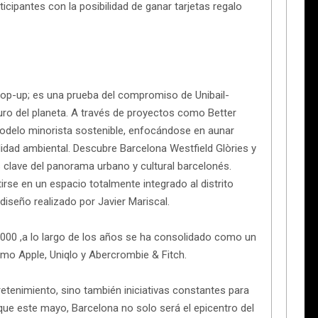
icipantes con la posibilidad de ganar tarjetas regalo
pop-up; es una prueba del compromiso de Unibail-
ro del planeta. A través de proyectos como Better
 modelo minorista sostenible, enfocándose en aunar
lidad ambiental. Descubre Barcelona Westfield Glòries y
 clave del panorama urbano y cultural barcelonés.
rse en un espacio totalmente integrado al distrito
iseño realizado por Javier Mariscal.
 2000 ,a lo largo de los años se ha consolidado como un
mo Apple, Uniqlo y Abercrombie & Fitch.
enimiento, sino también iniciativas constantes para
ue este mayo, Barcelona no solo será el epicentro del