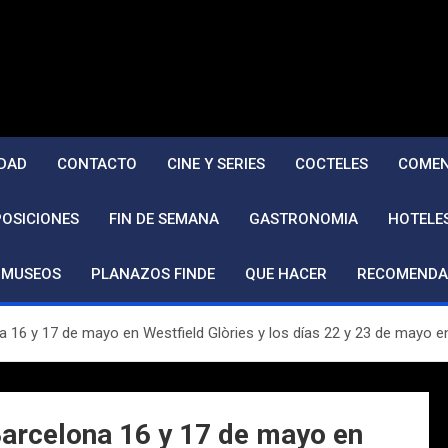
DAD
CONTACTO
CINE Y SERIES
COCTELES
COMEN
POSICIONES
FIN DE SEMANA
GASTRONOMIA
HOTELE
MUSEOS
PLANAZOS FINDE
QUE HACER
RECOMENDA
 16 y 17 de mayo en Westfield Glòries y los días 22 y 23 de mayo e
arcelona 16 y 17 de mayo en