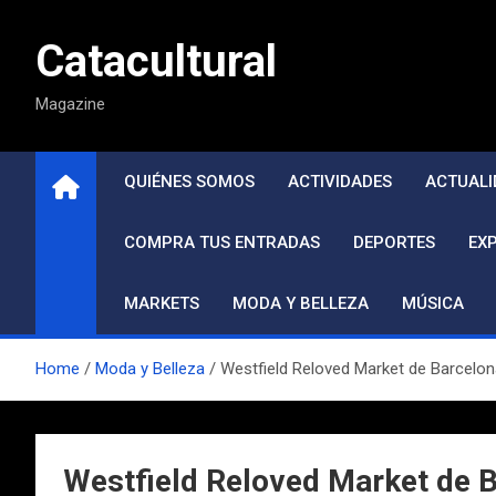
Saltar
al
Catacultural
contenido
Magazine
QUIÉNES SOMOS
ACTIVIDADES
ACTUALI
COMPRA TUS ENTRADAS
DEPORTES
EX
MARKETS
MODA Y BELLEZA
MÚSICA
Home
Moda y Belleza
Westfield Reloved Market de Barcelona
Westfield Reloved Market de B