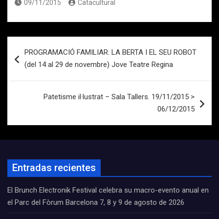
09/11/2015
Catacultural
Navegación
PROGRAMACIÓ FAMILIAR: LA BERTA I EL SEU ROBOT
de
(del 14 al 29 de novembre) Jove Teatre Regina
entradas
Patetisme il·lustrat – Sala Tallers. 19/11/2015 >
06/12/2015
Entradas recientes
El Brunch Electronik Festival celebra su macro-evento anual en
el Parc del Fòrum Barcelona 7, 8 y 9 de agosto de 2026