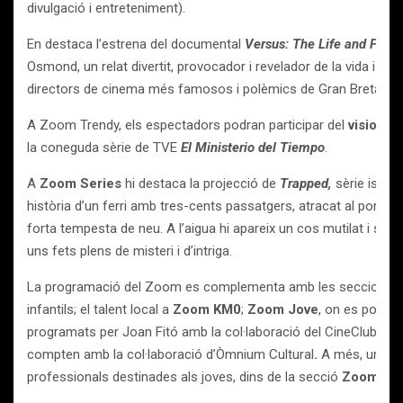
divulgació i entreteniment).
En destaca l’estrena del documental
Versus: The Life and Films
Osmond, un relat divertit, provocador i revelador de la vida i la 
directors de cinema més famosos i polèmics de Gran Bretanya
A Zoom Trendy, els espectadors podran participar del
visionat 
la coneguda sèrie de TVE
El Ministerio del Tiempo
.
A
Zoom Series
hi destaca la projecció de
Trapped,
sèrie island
història d’un ferri amb tres-cents passatgers, atracat al port d
forta tempesta de neu. A l’aigua hi apareix un cos mutilat i sen
uns fets plens de misteri i d’intriga.
La programació del Zoom es complementa amb les seccions
Z
infantils;
el talent local a
Zoom KM0
;
Zoom Jove
, on es podran
programats per Joan Fitó amb la col·laboració del CineClub d’Ig
compten amb la col·laboració d’Òmnium Cultural
.
A més, un any 
professionals destinades als joves, dins de la secció
Zoom Cla