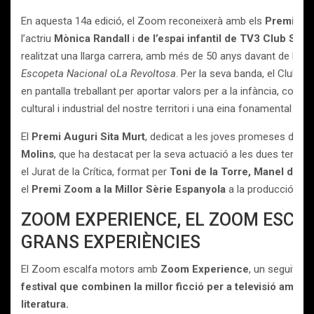
En aquesta 14a edició, el Zoom reconeixerà amb els
Premis d
l’actriu
Mònica Randall
i
de l’espai infantil de TV3 Club Sup
realitzat una llarga carrera, amb més de 50 anys davant de le
Escopeta Nacional
o
La Revoltosa
. Per la seva banda, el Club S
en pantalla treballant per aportar valors per a la infància, com a 
cultural i industrial del nostre territori i una eina fonamental d’in
El
Premi Auguri Sita Murt
, dedicat a les joves promeses de l’ofi
Molins
, que ha destacat per la seva actuació a les dues tempor
el Jurat de la Crítica, format per
Toni de la Torre, Manel de L
el
Premi Zoom a la Millor Sèrie Espanyola
a la producció de
ZOOM EXPERIENCE, EL ZOOM ESCA
GRANS EXPERIÈNCIES
El Zoom escalfa motors amb
Zoom Experience
, un seguit d’
a
festival que combinen la millor ficció per a televisió amb g
literatura.