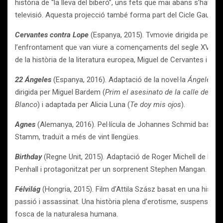
història de “la lleva del biberó”, uns fets que mai abans s’havien t
televisió. Aquesta projecció també forma part del Cicle Gaudí 
Cervantes contra Lope
(Espanya, 2015). Tvmovie dirigida per Ma
l’enfrontament que van viure a començaments del segle XVII 
de la història de la literatura europea, Miguel de Cervantes i Fé
22 Ángeles
(Espanya, 2016). Adaptació de la novel·la
Ángeles C
dirigida per Miguel Bardem (
Prim el asesinato de la calle del tu
Blanco
) i adaptada per Alicia Luna (
Te doy mis ojos
).
Agnes
(Alemanya, 2016). Pel·lícula de Johannes Schmid basada e
Stamm, traduït a més de vint llengües.
Birthday
(Regne Unit, 2015). Adaptació de Roger Michell de l’acla
Penhall i protagonitzat per un sorprenent Stephen Mangan.
Félvilág
(Hongria, 2015). Film d’Attila Szász basat en una històri
passió i assassinat. Una història plena d’erotisme, suspens i vi
fosca de la naturalesa humana.