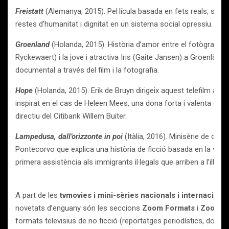
Freistatt
(Alemanya, 2015). Pel·lícula basada en fets reals, sobre 
restes d’humanitat i dignitat en un sistema social opressiu.
Groenland
(Holanda, 2015). Història d’amor entre el fotògraf
Ryckewaert) i la jove i atractiva Iris (Gaite Jansen) a Groenlàndia.
documental a través del film i la fotografia.
Hope
(Holanda, 2015). Erik de Bruyn dirigeix aquest telefilm amb
inspirat en el cas de Heleen Mees, una dona forta i valenta que
directiu del Citibank Willem Buiter.
Lampedusa, dall’orizzonte in poi
(Itàlia, 2016). Minisèrie de dos
Pontecorvo
que explica una història de ficció basada en la vida d
primera assistència als immigrants il·legals que arriben a l’illa
A part de les
tvmovies i mini-sèries nacionals i internaciona
novetats d’enguany són les seccions
Zoom Formats
i
Zoom T
formats televisius de no ficció (reportatges periodístics, doc