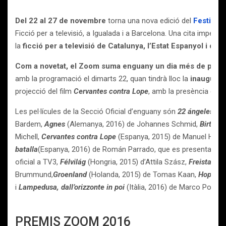
Del 22 al 27 de novembre
torna una nova edició del
Festival
Ficció per a televisió, a Igualada i a Barcelona. Una cita imperdi
la
ficció per a televisió de Catalunya, l’Estat Espanyol i d’a
Com a novetat, el Zoom suma enguany un dia més de pro
amb la programació el dimarts 22, quan tindrà lloc la
inaugurac
projecció del film
Cervantes contra Lope
, amb la presència de l’
Les pel·lícules de la Secció Oficial d’enguany són
22 ángeles
(Es
Bardem,
Agnes
(Alemanya, 2016) de Johannes Schmid,
Birthda
Michell,
Cervantes contra Lope
(Espanya, 2015) de Manuel Huer
batalla
(Espanya, 2016) de Román Parrado,
que es presentarà un
oficial a TV3,
Félvilág
(Hongria, 2015) d’Attila Szász,
Freistatt
(A
Brummund,
Groenland
(Holanda, 2015) de Tomas Kaan,
Hope
(H
i
Lampedusa, dall’orizzonte in poi
(Itàlia, 2016) de Marco Ponte
PREMIS ZOOM 2016