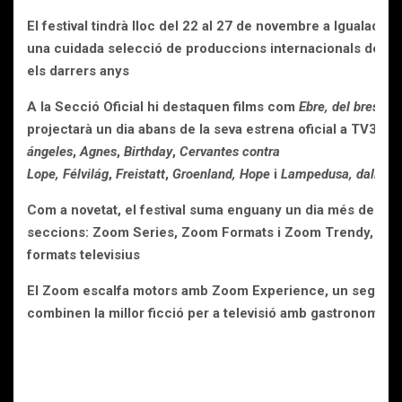
El festival tindrà lloc del 22 al 27 de novembre a Igualada i
una cuidada selecció de produccions internacionals de cin
els darrers anys
A la Secció Oficial hi destaquen films com
Ebre, del bressol 
projectarà
un dia abans de la seva estrena oficial a TV3,
22
ángeles
,
Agnes
,
Birthday
,
Cervantes contra
Lope,
Félvilág
,
Freistatt
,
Groenland,
Hope
i
Lampedusa, dall’oriz
Com a novetat, el festival suma enguany un dia més de pro
seccions: Zoom Series, Zoom Formats i Zoom Trendy, desti
formats televisius
El Zoom escalfa motors amb Zoom Experience, un seguit d’a
combinen la millor ficció per a televisió amb gastronomia, m