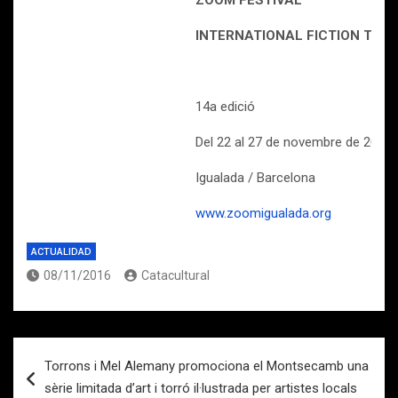
ZOOM FESTIVAL
INTERNATIONAL FICTION TV
14a edició
Del 22 al 27 de novembre de 2016
Igualada / Barcelona
www.zoomigualada.org
ACTUALIDAD
08/11/2016
Catacultural
Navegación
Torrons i Mel Alemany promociona el Montsecamb una
de
sèrie limitada d’art i torró il·lustrada per artistes locals