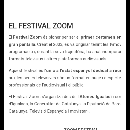
EL FESTIVAL ZOOM
El
Festival Zoom
és pioner per ser el
primer certamen en apost
gran pantalla
. Creat el 2003, es va originar tenint les tvmovie
programació i, durant la seva trajectòria, ha anat incorporant s
formats televisius i altres plataformes audiovisuals.
Aquest festival és l’
únic a l’estat espanyol dedicat a reconèi
ara, les sèries televisives són un format en auge i desperten un 
professionals de l’audiovisual i el públic.
El Festival Zoom s’organitza des de l’
Ateneu Igualadí
i compta 
d‘Igualada, la Generalitat de Catalunya, la Diputació de Barcelona
Catalunya, Televisió Espanyola i movistar+.