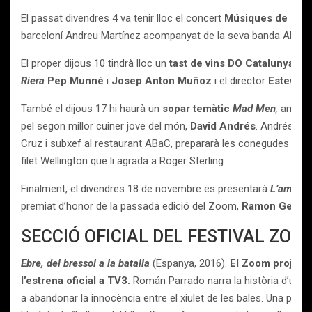
El passat divendres 4 va tenir lloc el concert
Músiques de But
barceloní Andreu Martínez acompanyat de la seva banda AM B
El proper dijous 10 tindrà lloc un
tast de vins DO Catalunya, am
Riera
Pep Munné
i
Josep Anton Muñoz
i el director
Esteve R
També el dijous 17 hi haurà un
sopar temàtic
Mad Men
,
amb les
pel segon millor cuiner jove del món,
David Andrés
. Andrés, mà
Cruz i subxef al restaurant ABaC, prepararà les conegudes aman
filet Wellington que li agrada a Roger Sterling.
Finalment, el divendres 18 de novembre es presentarà
L’amor e
premiat d’honor de la passada edició del Zoom,
Ramon Gener
.
SECCIÓ OFICIAL DEL FESTIVAL ZOO
Ebre, del bressol a la batalla
(Espanya, 2016).
El Zoom projecta
l’estrena oficial a TV3.
Román Parrado narra la història d’uns j
a abandonar la innocència entre el xiulet de les bales. Una produ