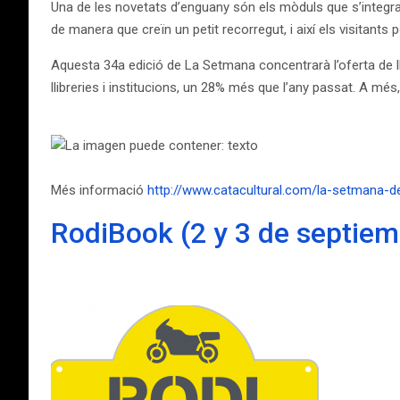
Una de les novetats d’enguany són els mòduls que s’integrar
de manera que creïn un petit recorregut, i així els visitants 
Aquesta 34a edició de La Setmana concentrarà l’oferta de llib
llibreries i institucions, un 28% més que l’any passat. A mé
Més informació
http://www.catacultural.com/la-setmana-del
RodiBook (2 y 3 de septiem