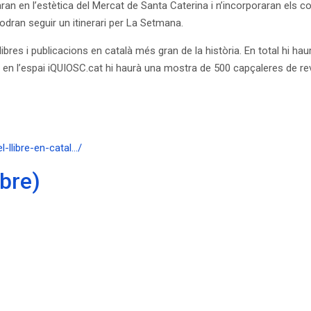
an en l’estètica del Mercat de Santa Caterina i n’incorporaran els 
podran seguir un itinerari per La Setmana.
res i publicacions en català més gran de la història. En total hi haur
s, en l’espai iQUIOSC.cat hi haurà una mostra de 500 capçaleres de re
-llibre-en-catal…/
bre)