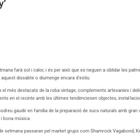
y’
ana farà sol i calor, i és per això que es neguen a oblidar les pal
na aquest dissabte o diumenge encara d’estiu.
eix el més destacats de la roba vintage, complements artesanies i d
nts en el recinte amb les últimes tendènciesen objectes, instal·lacio
dreu gaudir en família de la preparació de sucs naturals amb gran va
i bona música.
ap de setmana passaran pel market grups com Shamrock Vagabond, Ken 