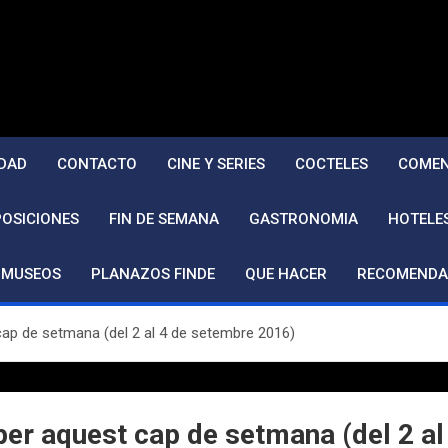
DAD
CONTACTO
CINE Y SERIES
COCTELES
COMEN
POSICIONES
FIN DE SEMANA
GASTRONOMIA
HOTELE
MUSEOS
PLANAZOS FINDE
QUE HACER
RECOMENDA
ap de setmana (del 2 al 4 de setembre 2016)
er aquest cap de setmana (del 2 a