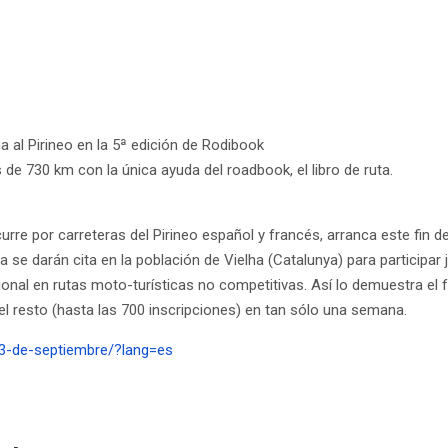
 al Pirineo en la 5ª edición de Rodibook
de 730 km con la única ayuda del roadbook, el libro de ruta.
rre por carreteras del Pirineo español y francés, arranca este fin d
a se darán cita en la población de Vielha (Catalunya) para participar
onal en rutas moto-turísticas no competitivas. Así lo demuestra el f
el resto (hasta las 700 inscripciones) en tan sólo una semana.
-3-de-septiembre/?lang=es