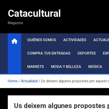
Saltar
al
Catacultural
contenido
Magazine
QUIÉNES SOMOS
ACTIVIDADES
ACTUALI
COMPRA TUS ENTRADAS
DEPORTES
EX
MARKETS
MODA Y BELLEZA
MÚSICA
Home
Actualidad
Us deixem algunes propostes per aquest c
Us deixem algunes propostes p