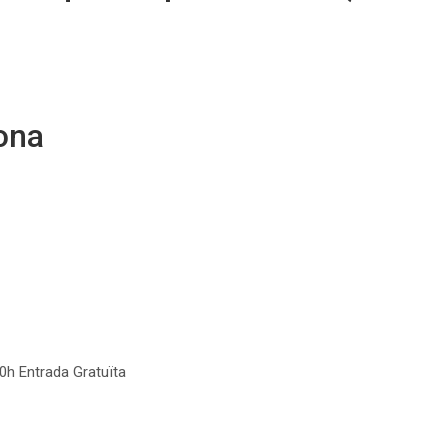
ona
00h Entrada Gratuïta