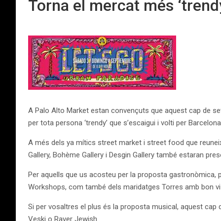
Torna el mercat més ‘trend
A Palo Alto Market estan convençuts que aquest cap de setm
per tota persona ‘trendy’ que s’escaigui i volti per Barcelo
A més dels ya mítics street market i street food que reun
Gallery, Bohème Gallery i Desgin Gallery també estaran prese
Per aquells que us acosteu per la proposta gastronòmica, po
Workshops, com també dels maridatges Torres amb bon vi 
Si per vosaltres el plus és la proposta musical, aquest c
Veski o Raver Jewish.