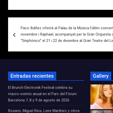
Navegación
Paco Ibáñez oferirà al Palau de la Música l’últim concert
de
novembre i Raphael, acompanyat per la Gran Orquesta d
entradas
“Sinphónico” el 21 i 22 de desenbre al Gran Teatre del L
Entradas recientes
Gallery
El Brunch Electronik Festival celebra su
macro-evento anual en el Parc del Fòrum
Barcelona 7, 8 y 9 de agosto de 2026
Rosario, Miguel Ríos, Leire Martínez y otros