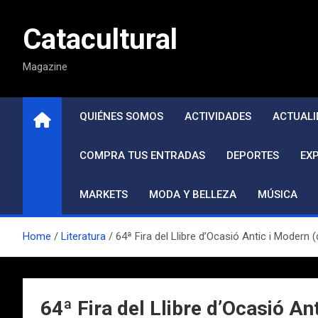
Saltar
al
Catacultural
contenido
Magazine
QUIÉNES SOMOS
ACTIVIDADES
ACTUALI
COMPRA TUS ENTRADAS
DEPORTES
EX
MARKETS
MODA Y BELLEZA
MÚSICA
Home
Literatura
64ª Fira del Llibre d’Ocasió Antic i Modern 
64ª Fira del Llibre d’Ocasió An