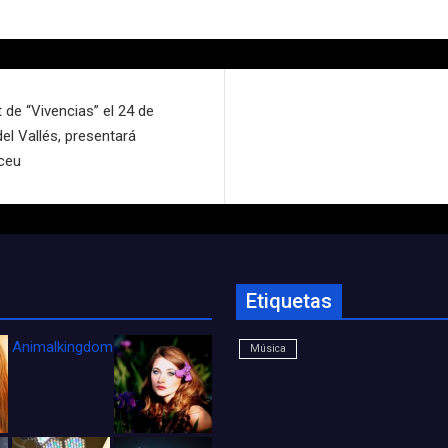
 de “Vivencias” el 24 de
el Vallés, presentará
iceu
Etiquetas
Animalkingdom_FichaCine
Música