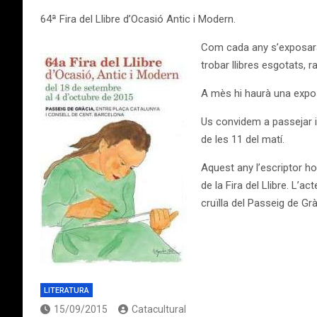
64ª Fira del Llibre d’Ocasió Antic i Modern.
Com cada any s’exposaràn
trobar llibres esgotats, r
A mès hi haurà una exposi
Us convidem a passejar i g
de les 11 del matí.
Aquest any l’escriptor ho
de la Fira del Llibre. L’a
cruïlla del Passeig de Gr
LITERATURA
15/09/2015
Catacultural