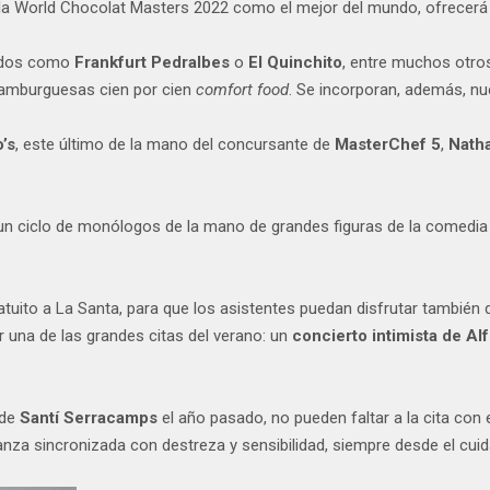
n la World Chocolat Masters 2022 como el mejor del mundo, ofrecerá 
dados como
Frankfurt Pedralbes
o
El Quinchito
, entre muchos otro
hamburguesas cien por cien
comfort food
. Se incorporan, además, n
o’s
, este último de la mano del concursante de
MasterChef 5
,
Natha
un ciclo de monólogos de la mano de grandes figuras de la comed
uito a La Santa, para que los asistentes puedan disfrutar también d
r una de las grandes citas del verano: un
concierto intimista de Al
 de
Santí Serracamps
el año pasado, no pueden faltar a la cita con 
anza sincronizada con destreza y sensibilidad, siempre desde el cui