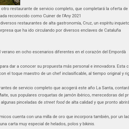
otro restaurante de servicio completo, que completará la oferta de
ada reconocido como Cuiner de l’Any 2021
versos restaurantes de alta gastronomía, Cruz, un espíritu inquieto c
sorpresa que ha ido circulando por diversos enclaves de Cataluña
el verano en ocho escenarios diferentes en el corazón del Empordà
 para dar a conocer su propuesta más personal e innovadora. Esta c
on el toque maestro de un chef inclasificable, al tiempo original y ri
urantes de servicio completo que acogerá este año La Santa, conta
 Maite, sus populares croquetas de jamón ibérico, merecedoras del 
e algunas pinceladas de
street food
de alta calidad y que pronto abrir
icos cuenta con una milla de oro que incorpora también, por un lad
una carta muy especial de helados, polos y bikinis.