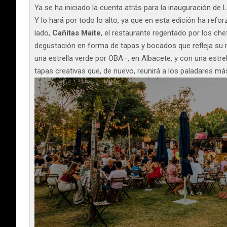
Ya se ha iniciado la cuenta atrás para la inauguración de L
Y lo hará por todo lo alto, ya que en esta edición ha re
lado,
Cañitas Maite
, el restaurante regentado por los ch
degustación en forma de tapas y bocados que refleja su m
una estrella verde por OBA–, en Albacete, y con una estr
tapas creativas que, de nuevo, reunirá a los paladares má