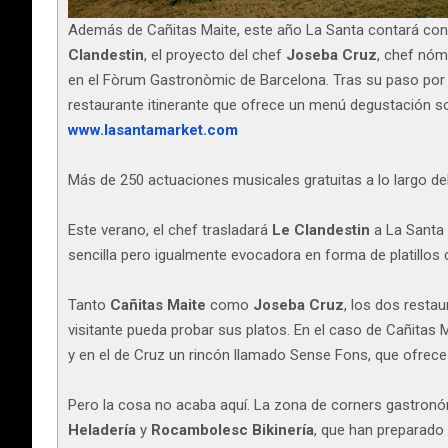
Además de Cañitas Maite, este año La Santa contará con 
Clandestin
, el proyecto del chef
Joseba Cruz
, chef nóm
en el Fòrum Gastronòmic de Barcelona. Tras su paso por di
restaurante itinerante que ofrece un menú degustación 
www.lasantamarket.com
Más de 250 actuaciones musicales gratuitas a lo largo d
Este verano, el chef trasladará
Le Clandestin
a La Santa
sencilla pero igualmente evocadora en forma de platillos c
Tanto
Cañitas Maite
como
Joseba Cruz
, los dos resta
visitante pueda probar sus platos. En el caso de Cañitas
y en el de Cruz un rincón llamado Sense Fons, que ofrec
Pero la cosa no acaba aquí. La zona de corners gastronóm
Heladería
y
Rocambolesc Bikinería
, que han preparado 