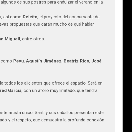
algunos de sus postres para endulzar el verano en la
s, así como
Deleito
, el proyecto del concursante de
uevas propuestas que darán mucho de qué hablar,
n Miguell
, entre otros.
ia como
Peyu
,
Agustín Jiménez
,
Beatriz Rico
,
José
e todos los alicientes que ofrece el espacio. Será en
fred García
, con un aforo muy limitado, que tendrá
este artista único. Santí y sus caballos presentan este
dado y el respeto, que demuestra la profunda conexión