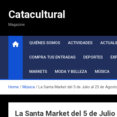
Saltar
al
Catacultural
contenido
Magazine
QUIÉNES SOMOS
ACTIVIDADES
ACTUALI
COMPRA TUS ENTRADAS
DEPORTES
EX
MARKETS
MODA Y BELLEZA
MÚSICA
Home
Música
La Santa Market del 5 de Julio al 25 de Agosto
La Santa Market del 5 de Julio 