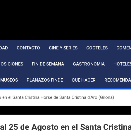
DAD
CONTACTO
CINE Y SERIES
COCTELES
COMEN
POSICIONES
FIN DE SEMANA
GASTRONOMIA
HOTELE
MUSEOS
PLANAZOS FINDE
QUE HACER
RECOMENDA
 en el Santa Cristina Horse de Santa Cristina d’Aro (Girona)
al 25 de Agosto en el Santa Cristin