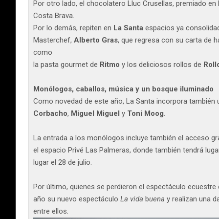
Por otro lado, el chocolatero Lluc Crusellas, premiado e
Costa Brava.
Por lo demás, repiten en
La Santa
espacios ya consoli
Masterchef,
Alberto Gras
, que regresa con su carta de 
como
la pasta gourmet de
Ritmo
y los deliciosos rollos de
Roll
Monólogos, caballos, música y un bosque iluminado
Como novedad de este año, La Santa incorpora también 
Corbacho
,
Miguel Miguel
y
Toni Moog
.
La entrada a los monólogos incluye también el acceso grat
el espacio Privé Las Palmeras, donde también tendrá luga
lugar el 28 de julio.
Por último, quienes se perdieron el espectáculo ecuestre
año su nuevo espectáculo
La vida
b
uena
y realizan una d
entre ellos.