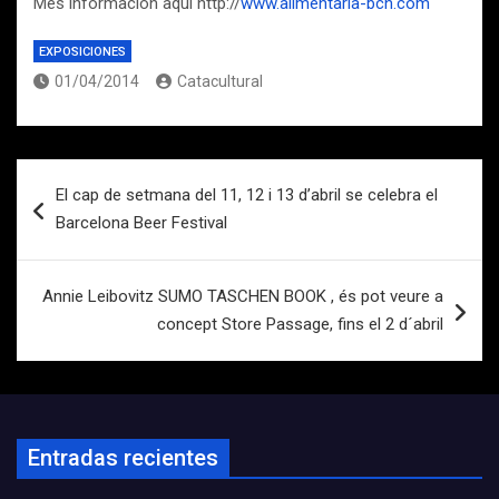
Més información aquí http://
www.alimentaria-bcn.com
EXPOSICIONES
01/04/2014
Catacultural
Navegación
El cap de setmana del 11, 12 i 13 d’abril se celebra el
de
Barcelona Beer Festival
entradas
Annie Leibovitz SUMO TASCHEN BOOK , és pot veure a
concept Store Passage, fins el 2 d´abril
Entradas recientes