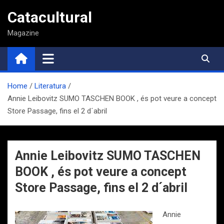
Saltar
Catacultural
al
contenido
Magazine
Home
Literatura
Annie Leibovitz SUMO TASCHEN BOOK , és pot veure a concept
Store Passage, fins el 2 d´abril
Annie Leibovitz SUMO TASCHEN
BOOK , és pot veure a concept
Store Passage, fins el 2 d´abril
Annie