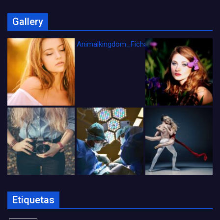
Gallery
Animalkingdom_FichaCine
Etiquetas