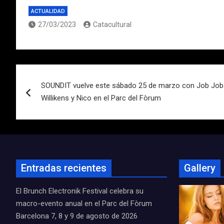
ACTUALIDAD
27/03/2023
Catacultural
Navegación
SOUNDIT vuelve este sábado 25 de marzo con Job Jobse
de
Willikens y Nico en el Parc del Fòrum
entradas
Entradas recientes
Gallery
El Brunch Electronik Festival celebra su
macro-evento anual en el Parc del Fòrum
Barcelona 7, 8 y 9 de agosto de 2026