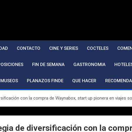
DAD
CONTACTO
CINE Y SERIES
COCTELES
COMEN
POSICIONES
FIN DE SEMANA
GASTRONOMIA
HOTELE
MUSEOS
PLANAZOS FINDE
QUE HACER
RECOMENDA
rsificación con la compra de Waynabox, start up pionera en viajes s
gia de diversificación con la comp