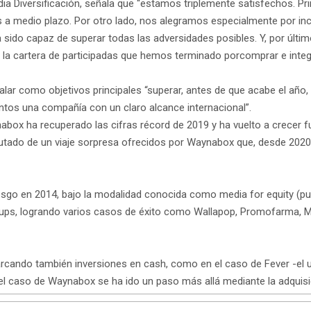
edia Diversificación, señala que “estamos triplemente satisfechos. 
 a medio plazo. Por otro lado, nos alegramos especialmente por inco
sido capaz de superar todas las adversidades posibles. Y, por últim
de la cartera de participadas que hemos terminado porcomprar e integ
 como objetivos principales “superar, antes de que acabe el año, la
ntos una compañía con un claro alcance internacional”.
abox ha recuperado las cifras récord de 2019 y ha vuelto a crecer 
isfrutado de un viaje sorpresa ofrecidos por Waynabox que, desde 20
esgo en 2014, bajo la modalidad conocida como media for equity (pu
ups, logrando varios casos de éxito como Wallapop, Promofarma, Mar
cando también inversiones en cash, como en el caso de Fever -el un
 el caso de Waynabox se ha ido un paso más allá mediante la adquisi