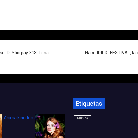
, Dj Stingray 313, Lena
Nace IDILIC FESTIVAL, la
Etiquetas
Animalkingdom_FichaCine
Música