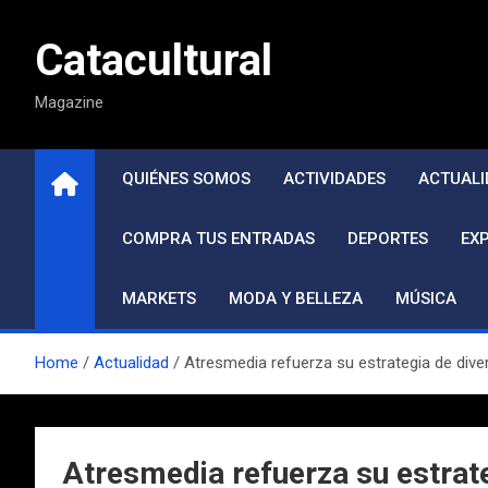
Saltar
al
Catacultural
contenido
Magazine
QUIÉNES SOMOS
ACTIVIDADES
ACTUALI
COMPRA TUS ENTRADAS
DEPORTES
EX
MARKETS
MODA Y BELLEZA
MÚSICA
Home
Actualidad
Atresmedia refuerza su estrategia de dive
Atresmedia refuerza su estrate