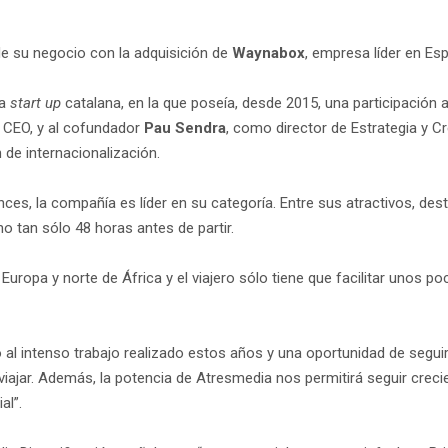
de su negocio con la adquisición de
Waynabox
, empresa líder en Es
la
start up
catalana, en la que poseía, desde 2015, una participación 
 CEO, y al cofundador
Pau Sendra
, como director de Estrategia y C
 de internacionalización.
es, la compañía es líder en su categoría. Entre sus atractivos, des
no tan sólo 48 horas antes de partir.
uropa y norte de África y el viajero sólo tiene que facilitar unos p
 al intenso trabajo realizado estos años y una oportunidad de segui
iajar. Además, la potencia de Atresmedia nos permitirá seguir crec
al”.