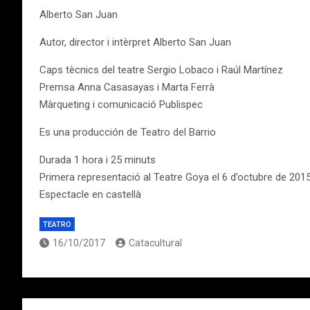
Alberto San Juan
Autor, director i intèrpret Alberto San Juan
Caps tècnics del teatre Sergio Lobaco i Raúl Martínez
Premsa Anna Casasayas i Marta Ferrà
Màrqueting i comunicació Publispec
Es una producción de Teatro del Barrio
Durada 1 hora i 25 minuts
Primera representació al Teatre Goya el 6 d’octubre de 201
Espectacle en castellà
TEATRO
16/10/2017
Catacultural