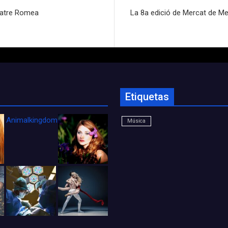
Teatre Romea
La 8a edició de Mercat de Me
Etiquetas
Animalkingdom_FichaCine
Música