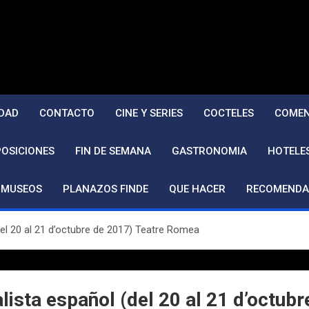
DAD
CONTACTO
CINE Y SERIES
COCTELES
COMEN
POSICIONES
FIN DE SEMANA
GASTRONOMIA
HOTELE
MUSEOS
PLANAZOS FINDE
QUE HACER
RECOMENDA
del 20 al 21 d’octubre de 2017) Teatre Romea
alista español (del 20 al 21 d’octu