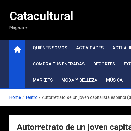
Saltar
al
Catacultural
contenido
Magazine
QUIÉNES SOMOS
ACTIVIDADES
ACTUALI
COMPRA TUS ENTRADAS
DEPORTES
EX
MARKETS
MODA Y BELLEZA
MÚSICA
Home
Teatro
Autorretrato de un joven capitalista español (
Autorretrato de un joven capit