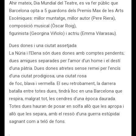
Ahir mateix, Dia Mundial del Teatre, es va fer públic que
Barcelona opta a 5 guardons dels Premis Max de les Arts
Escèniques: millor muntatge, millor autor (Pere Riera),
composició musical (Òscar Roig),
figurinista (Georgina Viñolo) i actriu (Emma Vilarasau).
Dues dones i una ciutat assetjada
La Núria i l’Elena són dues dones amb comptes pendents;
dues amigues separades per l’amor d’un home i el destí
d’una pàtria. Dues dones atretes sense remei per l’encís
d’una ciutat prodigiosa; una ciutat rosa
de foc, blava i vermella. El seu retrobament, la darrera
batalla entre totes dues, tindrà lloc en una Barcelona que
respira, malgrat tot, les cendres d’una època daurada.
Totes dues hauran de posar en solfa allò que les apropa i
allò que les separa, amb el ressò d’una guerra estúpidai
sagnant com a teló de fons.
.