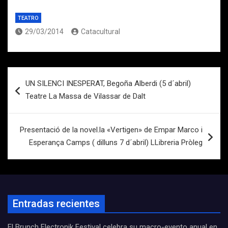
TEATRO
29/03/2014
Catacultural
Navegación
UN SILENCI INESPERAT, Begoña Alberdi (5 d´abril)
de
Teatre La Massa de Vilassar de Dalt
entradas
Presentació de la novel.la «Vertigen» de Empar Marco i
Esperança Camps ( dilluns 7 d´abril) LLibreria Pròleg
Entradas recientes
El Brunch Electronik Festival celebra su macro-evento anual en