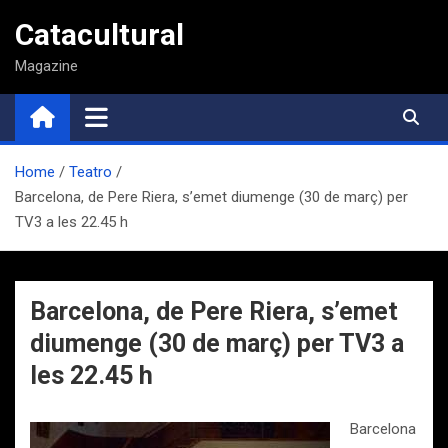
Saltar
Catacultural
al
contenido
Magazine
Home
Teatro
Barcelona, de Pere Riera, s’emet diumenge (30 de març) per
TV3 a les 22.45 h
Barcelona, de Pere Riera, s’emet
diumenge (30 de març) per TV3 a
les 22.45 h
Barcelona