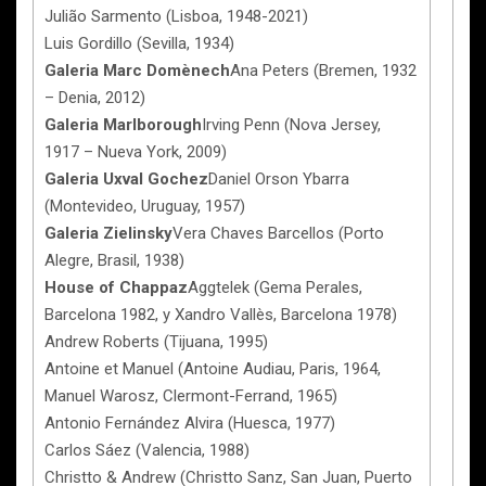
Julião Sarmento (Lisboa, 1948-2021)
Luis Gordillo (Sevilla, 1934)
Galeria Marc Domènech
Ana Peters (Bremen, 1932
– Denia, 2012)
Galeria Marlborough
Irving Penn (Nova Jersey,
1917 – Nueva York, 2009)
Galeria Uxval Gochez
Daniel Orson Ybarra
(Montevideo, Uruguay, 1957)
Galeria Zielinsky
Vera Chaves Barcellos (Porto
Alegre, Brasil, 1938)
House of Chappaz
Aggtelek (Gema Perales,
Barcelona 1982, y Xandro Vallès, Barcelona 1978)
Andrew Roberts (Tijuana, 1995)
Antoine et Manuel (Antoine Audiau, Paris, 1964,
Manuel Warosz, Clermont-Ferrand, 1965)
Antonio Fernández Alvira (Huesca, 1977)
Carlos Sáez (Valencia, 1988)
Christto & Andrew (Christto Sanz, San Juan, Puerto