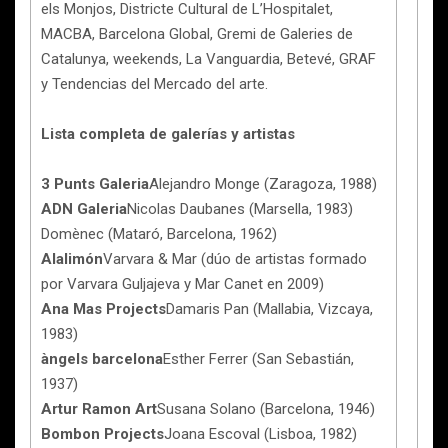
els Monjos, Districte Cultural de L’Hospitalet,
MACBA, Barcelona Global, Gremi de Galeries de
Catalunya, weekends, La Vanguardia, Betevé, GRAF
y Tendencias del Mercado del arte.
Lista completa de galerías y artistas
3 Punts Galeria
Alejandro Monge (Zaragoza, 1988)
ADN Galeria
Nicolas Daubanes (Marsella, 1983)
Domènec (Mataró, Barcelona, 1962)
Alalimón
Varvara & Mar (dúo de artistas formado
por Varvara Guljajeva y Mar Canet en 2009)
Ana Mas Projects
Damaris Pan (Mallabia, Vizcaya,
1983)
àngels barcelona
Esther Ferrer (San Sebastián,
1937)
Artur Ramon Art
Susana Solano (Barcelona, 1946)
Bombon Projects
Joana Escoval (Lisboa, 1982)