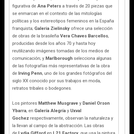
figurativa de
Ana Peters
a través de 20 piezas que
se enmarcan en el contexto de las mitologías
políticas y los estereotipos femeninos en la España
franquista;
Galeria Zielinsky
ofrece una selección
de obras de la brasileña
Vera Chaves Barcellos
,
producidas desde los años 70 y hasta hoy
reutilizando imágenes tomadas de los medios de
comunicación; y
Marlborough
selecciona algunas
de las fotografías más representativas de la obra
de
Irving Penn
, uno de los grandes fotógrafos del
siglo XX conocido por sus trabajos en moda,
retratos tribales o bodegones.
Los pintores
Matthew Musgrave
y
Daniel Orson
Ybarra
, en
Galería Alegría
y
Uxval
Gochez
respectivamente, observan la naturaleza y
la llevan al campo de la abstracción. Las obras
de
Lydia Gifford
en
L21 Factory,
que usa la pintura