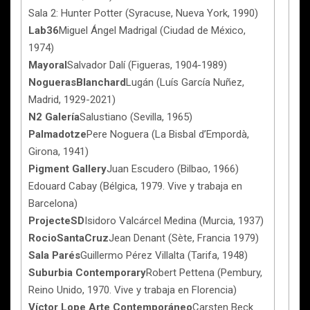
Sala 2: Hunter Potter (Syracuse, Nueva York, 1990)
Lab36
Miguel Ángel Madrigal (Ciudad de México,
1974)
Mayoral
Salvador Dalí (Figueras, 1904-1989)
NoguerasBlanchard
Lugán (Luís García Nuñez,
Madrid, 1929-2021)
N2 Galería
Salustiano (Sevilla, 1965)
Palmadotze
Pere Noguera (La Bisbal d’Empordà,
Girona, 1941)
Pigment Gallery
Juan Escudero (Bilbao, 1966)
Edouard Cabay (Bélgica, 1979. Vive y trabaja en
Barcelona)
ProjecteSD
Isidoro Valcárcel Medina (Murcia, 1937)
RocioSantaCruz
Jean Denant (Sète, Francia 1979)
Sala Parés
Guillermo Pérez Villalta (Tarifa, 1948)
Suburbia Contemporary
Robert Pettena (Pembury,
Reino Unido, 1970. Vive y trabaja en Florencia)
Víctor Lope Arte Contemporáneo
Carsten Beck