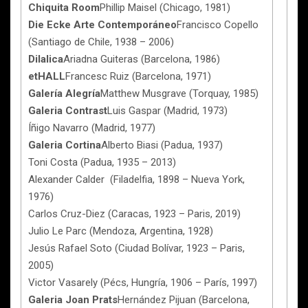
Chiquita Room
Phillip Maisel (Chicago, 1981)
Die Ecke Arte Contemporáneo
Francisco Copello
(Santiago de Chile, 1938 – 2006)
Dilalica
Ariadna Guiteras (Barcelona, 1986)
etHALL
Francesc Ruiz (Barcelona, 1971)
Galería Alegría
Matthew Musgrave (Torquay, 1985)
Galeria Contrast
Luis Gaspar (Madrid, 1973)
Íñigo Navarro (Madrid, 1977)
Galeria Cortina
Alberto Biasi (Padua, 1937)
Toni Costa (Padua, 1935 – 2013)
Alexander Calder (Filadelfia, 1898 – Nueva York,
1976)
Carlos Cruz-Diez (Caracas, 1923 – Paris, 2019)
Julio Le Parc (Mendoza, Argentina, 1928)
Jesús Rafael Soto (Ciudad Bolívar, 1923 – Paris,
2005)
Victor Vasarely (Pécs, Hungría, 1906 – París, 1997)
Galeria Joan Prats
Hernández Pijuan (Barcelona,