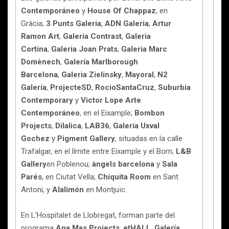
Contemporáneo
y
House Of Chappaz
, en
Gràcia;
3 Punts Galeria
,
ADN Galeria
,
Artur
Ramon Art
,
Galeria Contrast
,
Galeria
Cortina
,
Galeria Joan Prats
,
Galeria Marc
Domènech
,
Galería Marlborough
Barcelona
,
Galeria Zielinsky
,
Mayoral
,
N2
Galería
,
ProjecteSD
,
RocioSantaCruz
,
Suburbia
Contemporary
y
Victor Lope Arte
Contemporáneo
, en el Eixample;
Bombon
Projects
,
Dilalica
,
LAB36
,
Galería Uxval
Gochez
y
Pigment Gallery
, situadas en la calle
Trafalgar, en el límite entre Eixample y el Born;
L&B
Gallery
en Poblenou;
àngels barcelona
y
Sala
Parés
, en Ciutat Vella;
Chiquita Room
en Sant
Antoni, y
Alalimón
en Montjuïc.
En L’Hospitalet de Llobregat, forman parte del
programa
Ana Mas Projects
,
etHALL
,
Galería