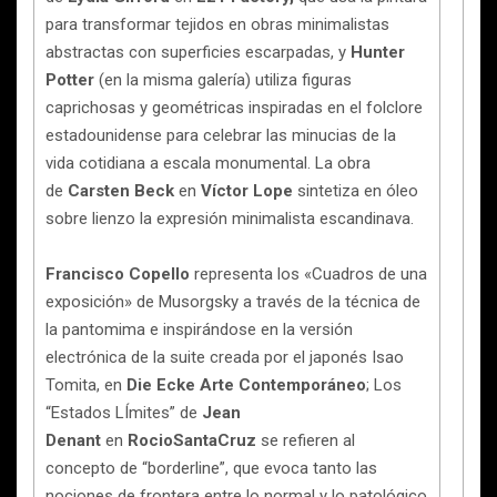
para transformar tejidos en obras minimalistas
abstractas con superficies escarpadas, y
Hunter
Potter
(en la misma galería) utiliza figuras
caprichosas y geométricas inspiradas en el folclore
estadounidense para celebrar las minucias de la
vida cotidiana a escala monumental. La obra
de
Carsten Beck
en
Víctor Lope
sintetiza en óleo
sobre lienzo la expresión minimalista escandinava.
Francisco Copello
representa los «Cuadros de una
exposición» de Musorgsky a través de la técnica de
la pantomima e inspirándose en la versión
electrónica de la suite creada por el japonés Isao
Tomita, en
Die Ecke Arte Contemporáneo
; Los
“Estados LÍmites” de
Jean
Denant
en
RocioSantaCruz
se refieren al
concepto de “borderline”, que evoca tanto las
nociones de frontera entre lo normal y lo patológico