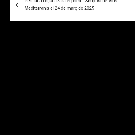
Perelada organitzarà el primer Simposi de Vins
de
Mediterranis el 24 de març de 2025
entradas