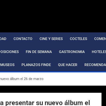
DAD
CONTACTO
CINE Y SERIES
COCTELES
COMEN
POSICIONES
FIN DE SEMANA
GASTRONOMIA
HOTELE
MUSEOS
PLANAZOS FINDE
QUE HACER
RECOMENDA
 nuevo álbum el 26 de marzo
a presentar su nuevo álbum el