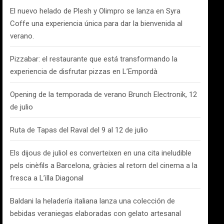
El nuevo helado de Plesh y Olimpro se lanza en Syra
Coffe una experiencia única para dar la bienvenida al
verano.
Pizzabar: el restaurante que está transformando la
experiencia de disfrutar pizzas en L’Empordà
Opening de la temporada de verano Brunch Electronik, 12
de julio
Ruta de Tapas del Raval del 9 al 12 de julio
Els dijous de juliol es converteixen en una cita ineludible
pels cinèfils a Barcelona, gràcies al retorn del cinema a la
fresca a L’illa Diagonal
Baldani la heladería italiana lanza una colección de
bebidas veraniegas elaboradas con gelato artesanal