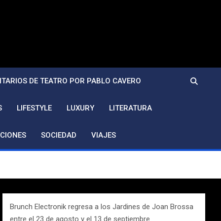
TARIOS DE TEATRO POR PABLO CAVERO
S
LIFESTYLE
LUXURY
LITERATURA
CIONES
SOCIEDAD
VIAJES
Brunch Electronik regresa a los Jardines de Joan Brossa
entre el 23 de agosto y el 13 de septiembre