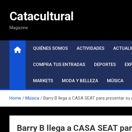
Saltar
al
Catacultural
contenido
Magazine
QUIÉNES SOMOS
ACTIVIDADES
ACTUALI
COMPRA TUS ENTRADAS
DEPORTES
EX
MARKETS
MODA Y BELLEZA
MÚSICA
Home
Música
Barry B llega a CASA SEAT para presentar su
Barry B llega a CASA SEAT par