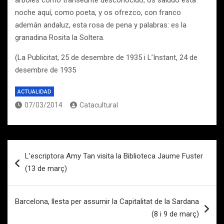
árboles como transeúnte desconocido, os saludo esta
noche aquí, como poeta, y os ofrezco, con franco
ademán andaluz, esta rosa de pena y palabras: es la
granadina Rosita la Soltera.
(La Publicitat, 25 de desembre de 1935 i L’Instant, 24 de
desembre de 1935
ACTUALIDAD
07/03/2014
Catacultural
Navegación
L’escriptora Amy Tan visita la Biblioteca Jaume Fuster
de
(13 de març)
entradas
Barcelona, llesta per assumir la Capitalitat de la Sardana
(8 i 9 de març)