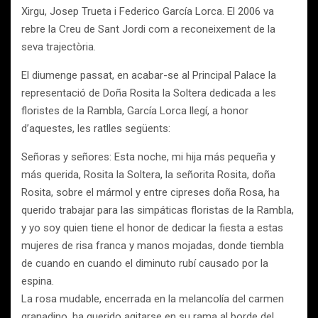
Xirgu, Josep Trueta i Federico García Lorca. El 2006 va
rebre la Creu de Sant Jordi com a reconeixement de la
seva trajectòria.
El diumenge passat, en acabar-se al Principal Palace la
representació de Doña Rosita la Soltera dedicada a les
floristes de la Rambla, García Lorca llegí, a honor
d’aquestes, les ratlles següents:
Señoras y señores: Esta noche, mi hija más pequeña y
más querida, Rosita la Soltera, la señorita Rosita, doña
Rosita, sobre el mármol y entre cipreses doña Rosa, ha
querido trabajar para las simpáticas floristas de la Rambla,
y yo soy quien tiene el honor de dedicar la fiesta a estas
mujeres de risa franca y manos mojadas, donde tiembla
de cuando en cuando el diminuto rubí causado por la
espina.
La rosa mudable, encerrada en la melancolía del carmen
granadino, ha querido agitarse en su rama al borde del