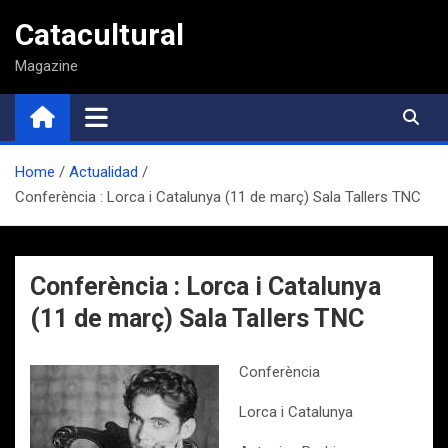
Saltar
Catacultural
al
contenido
Magazine
Home
Actualidad
Conferència : Lorca i Catalunya (11 de març) Sala Tallers TNC
Conferència : Lorca i Catalunya
(11 de març) Sala Tallers TNC
Conferència
Lorca i Catalunya