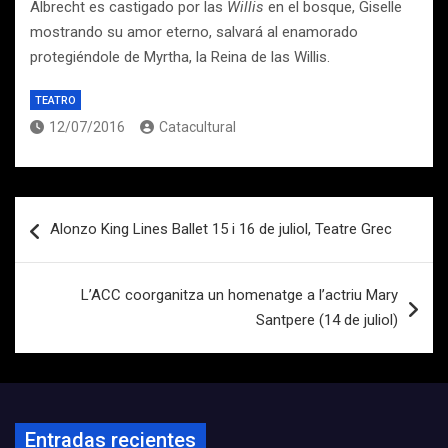
Albrecht es castigado por las
Willis
en el bosque, Giselle
mostrando su amor eterno, salvará al enamorado
protegiéndole de Myrtha, la Reina de las Willis.
TEATRO
12/07/2016
Catacultural
Navegación
Alonzo King Lines Ballet 15 i 16 de juliol, Teatre Grec
de
entradas
L’ACC coorganitza un homenatge a l’actriu Mary
Santpere (14 de juliol)
Entradas recientes