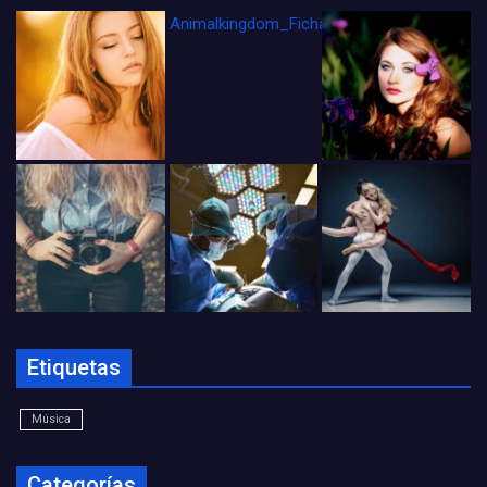
Animalkingdom_FichaCine
Etiquetas
Música
Categorías