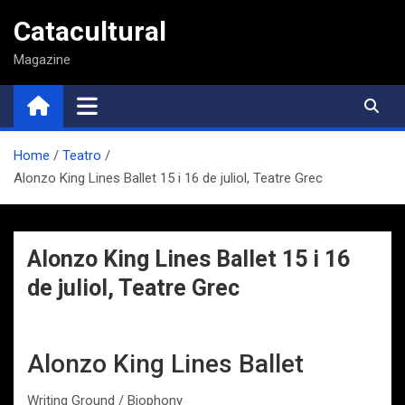
Saltar
Catacultural
al
contenido
Magazine
Home
Teatro
Alonzo King Lines Ballet 15 i 16 de juliol, Teatre Grec
Alonzo King Lines Ballet 15 i 16
de juliol, Teatre Grec
Alonzo King Lines Ballet
Writing Ground / Biophony