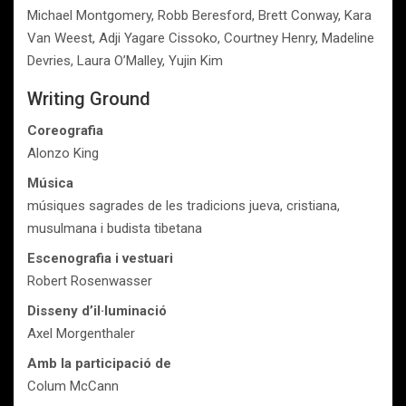
Michael Montgomery, Robb Beresford, Brett Conway, Kara
Van Weest, Adji Yagare Cissoko, Courtney Henry, Madeline
Devries, Laura O’Malley, Yujin Kim
Writing Ground
Coreografia
Alonzo King
Música
músiques sagrades de les tradicions jueva, cristiana,
musulmana i budista tibetana
Escenografia i vestuari
Robert Rosenwasser
Disseny d’il·luminació
Axel Morgenthaler
Amb la participació de
Colum McCann