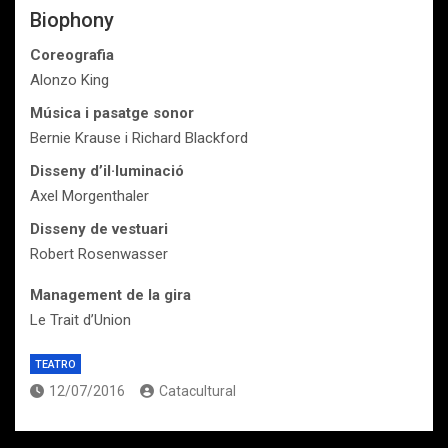
Biophony
Coreografia
Alonzo King
Música i pasatge sonor
Bernie Krause i Richard Blackford
Disseny d’il·luminació
Axel Morgenthaler
Disseny de vestuari
Robert Rosenwasser
Management de la gira
Le Trait d’Union
TEATRO
12/07/2016
Catacultural