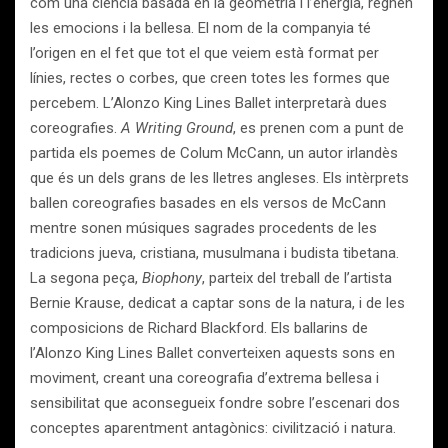
com una ciència basada en la geometria i l’energia, regnen
les emocions i la bellesa. El nom de la companyia té
l’origen en el fet que tot el que veiem està format per
línies, rectes o corbes, que creen totes les formes que
percebem. L’Alonzo King Lines Ballet interpretarà dues
coreografies.
A Writing Ground
, es prenen com a punt de
partida els poemes de Colum McCann, un autor irlandès
que és un dels grans de les lletres angleses. Els intèrprets
ballen coreografies basades en els versos de McCann
mentre sonen músiques sagrades procedents de les
tradicions jueva, cristiana, musulmana i budista tibetana.
La segona peça,
Biophony
, parteix del treball de l’artista
Bernie Krause, dedicat a captar sons de la natura, i de les
composicions de Richard Blackford. Els ballarins de
l’Alonzo King Lines Ballet converteixen aquests sons en
moviment, creant una coreografia d’extrema bellesa i
sensibilitat que aconsegueix fondre sobre l’escenari dos
conceptes aparentment antagònics: civilització i natura.