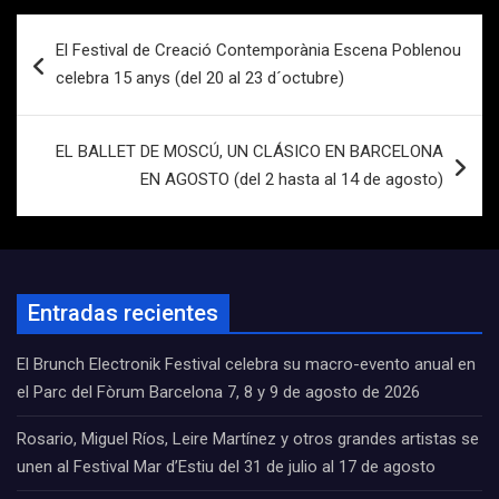
Navegación
El Festival de Creació Contemporània Escena Poblenou
de
celebra 15 anys (del 20 al 23 d´octubre)
entradas
EL BALLET DE MOSCÚ, UN CLÁSICO EN BARCELONA
EN AGOSTO (del 2 hasta al 14 de agosto)
Entradas recientes
El Brunch Electronik Festival celebra su macro-evento anual en
el Parc del Fòrum Barcelona 7, 8 y 9 de agosto de 2026
Rosario, Miguel Ríos, Leire Martínez y otros grandes artistas se
unen al Festival Mar d’Estiu del 31 de julio al 17 de agosto