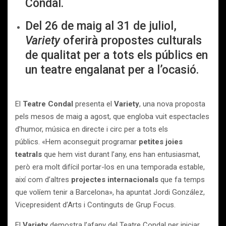
Condal.
Del 26 de maig al 31 de juliol,
Variety
oferirà propostes culturals
de qualitat per a tots els públics en
un teatre engalanat per a l’ocasió.
El
Teatre Condal
presenta el
Variety
, una nova proposta
pels mesos de maig a agost, que engloba vuit espectacles
d’humor, música en directe i circ per a tots els
públics. «Hem aconseguit programar
petites joies
teatrals
que hem vist durant l’any, ens han entusiasmat,
però era molt difícil portar-los en una temporada estable,
així com d’altres
projectes internacionals
que fa temps
que volíem tenir a Barcelona», ha apuntat Jordi González,
Vicepresident d’Arts i Continguts de Grup Focus.
El
Variety
demostra l’afany del Teatre Condal per iniciar