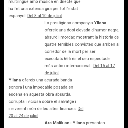
multilingüe amb música en directe que
ha fet una extensa gira per tot l’estat
espanyol.
Del 8 al 10 de juliol
.
La prestigiosa companyia
Yllana
ofereix una dosi elevada d’humor negre,
absurd i mordaç mostrant la història de
quatre temibles convictes que arriben al
corredor de la mort per ser
executats.666 és el seu espectacle
més antic i internacional.
Del 15 al 17
de juliol
.
Yllana
ofereix una acurada banda
sonora i una impecable posada en
escena en aquesta obra absurda,
corrupta i viciosa sobre el salvatge i
irreverent món de les altes finances.
Del
20 al 24 de juliol
.
Ara Malikian
i
Yllana
presenten