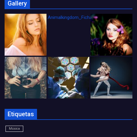
Gallery
Animalkingdom_FichaCine
Etiquetas
Música