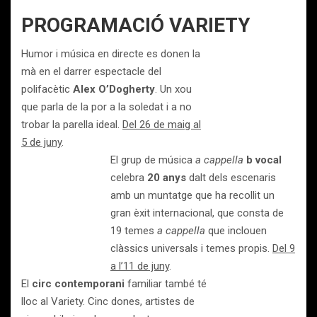
PROGRAMACIÓ VARIETY
Humor i música en directe es donen la
mà en el darrer espectacle del
polifacètic
Alex O’Dogherty
. Un xou
que parla de la por a la soledat i a no
trobar la parella ideal.
Del 26 de maig al
5 de juny
.
El grup de música
a cappella
b vocal
celebra
20 anys
dalt dels escenaris
amb un muntatge que ha recollit un
gran èxit internacional, que consta de
19 temes
a cappella
que inclouen
clàssics universals i temes propis.
Del 9
a l’11 de juny
.
El
circ contemporani
familiar també té
lloc al Variety. Cinc dones, artistes de