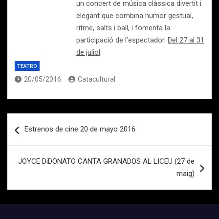
un concert de música clàssica divertit i
elegant que combina humor gestual,
ritme, salts i ball, i fomenta la
participació de l’espectador.
Del 27 al 31
de juliol
.
TEATRO
20/05/2016
Catacultural
Navegación
Estrenos de cine 20 de mayo 2016
de
entradas
JOYCE DiDONATO CANTA GRANADOS AL LICEU (27 de
maig)