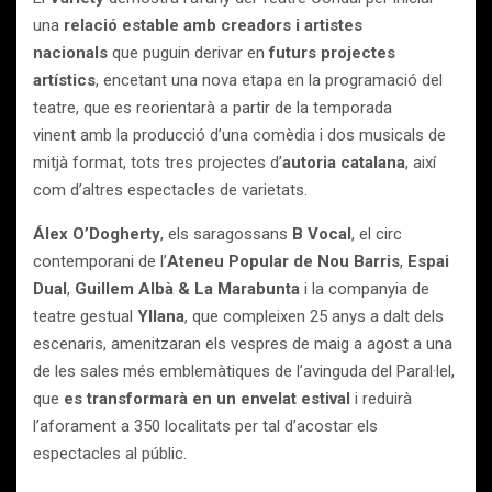
una
relació estable amb creadors i artistes
nacionals
que puguin derivar en
futurs projectes
artístics
, encetant una nova etapa en la programació del
teatre, que es reorientarà a partir de la temporada
vinent amb la producció d’una comèdia i dos musicals de
mitjà format, tots tres projectes d’
autoria catalana
, així
com d’altres espectacles de varietats.
Álex O’Dogherty
, els saragossans
B Vocal
, el circ
contemporani de l’
Ateneu Popular de Nou Barris
,
Espai
Dual
,
Guillem Albà & La Marabunta
i la companyia de
teatre gestual
Yllana
, que compleixen 25 anys a dalt dels
escenaris, amenitzaran els vespres de maig a agost a una
de les sales més emblemàtiques de l’avinguda del Paral·lel,
que
es transformarà en un envelat estival
i reduirà
l’aforament a 350 localitats per tal d’acostar els
espectacles al públic.