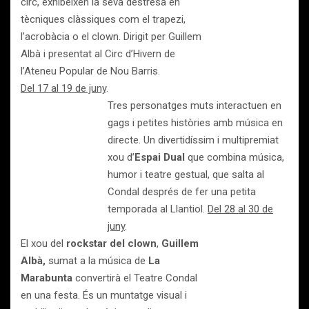
circ, exhibeixen la seva destresa en
tècniques clàssiques com el trapezi,
l’acrobàcia o el clown. Dirigit per Guillem
Albà i presentat al Circ d’Hivern de
l’Ateneu Popular de Nou Barris.
Del 17 al 19 de juny
.
Tres personatges muts interactuen en
gags i petites històries amb música en
directe. Un divertidíssim i multipremiat
xou d’
Espai Dual
que combina música,
humor i teatre gestual, que salta al
Condal després de fer una petita
temporada al Llantiol.
Del 28 al 30 de
juny
.
El xou del
rockstar del clown
,
Guillem
Albà,
sumat a la música de
La
Marabunta
convertirà el Teatre Condal
en una festa. És un muntatge visual i