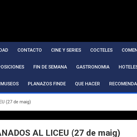
DAD
CONTACTO
CINE Y SERIES
COCTELES
COMEN
POSICIONES
FIN DE SEMANA
GASTRONOMIA
HOTELE
MUSEOS
PLANAZOS FINDE
QUE HACER
RECOMENDA
 (27 de maig)
ADOS AL LICEU (27 de maig)