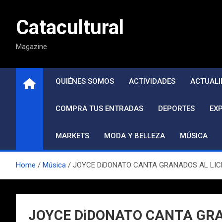
Saltar
al
Catacultural
contenido
Magazine
QUIÉNES SOMOS
ACTIVIDADES
ACTUALI
COMPRA TUS ENTRADAS
DEPORTES
EX
MARKETS
MODA Y BELLEZA
MÚSICA
Home
Música
JOYCE DiDONATO CANTA GRANADOS AL LICEU
JOYCE DiDONATO CANTA GRAN