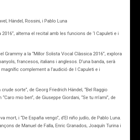
el, Händel, Rossini, i Pablo Luna
16”, alterna el recital amb les funcions de ‘I Capuleti e i
 Grammy a la “Millor Solista Vocal Clàssica 2016”, explora
anyols, francesos, italians i anglesos. D’una banda, serà
magnífic complement a l’audició de I Capuleti e i
 crude sorte”, de Georg Friedrich Händel, “Bel Raggio
m “Caro mio ben”, de Giuseppe Giordani, “Se tu m’ami”, de
a mort, i “De España vengo”, d’El niño judío, de Pablo Luna.
ançons de Manuel de Falla, Enric Granados, Joaquín Turina i