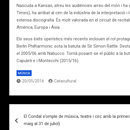
Nascuda a Kansas, atreu les audiències arreu del món i ha 
Times), ha arribat al cim de la indústria de la interpretació
extensa discografia. És molt valorada en el circuit de recita
Amèrica, Europa i Àsia.
Els seus èxits operístics més recents inclouen el rol protag
Berlin Philharmonic sota la batuta de Sir Simon Rattle. Dest
el 2005/06 amb Nabucco. Tornà posant-se el públic a la butx
Capuleti e i Montecchi (2015/16).
MÚSICA
20/05/2016
Catacultural
Navegación
El Condal s’omple de música, teatre i circ amb la primera
de
maig al 31 de juliol)