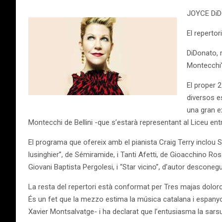
JOYCE Di
El reperto
DiDonato, 
Montecchi
El proper 
diversos e
una gran e
Montecchi de Bellini -que s’estarà representant al Liceu entr
El programa que ofereix amb el pianista Craig Terry inclou S
lusinghier”, de Sémiramide, i Tanti Afetti, de Gioacchino R
Giovani Baptista Pergolesi, i “Star vicino”, d’autor desconegu
La resta del repertori està conformat per Tres majas doloros
És un fet que la mezzo estima la música catalana i espanyol
Xavier Montsalvatge- i ha declarat que l’entusiasma la sarsu