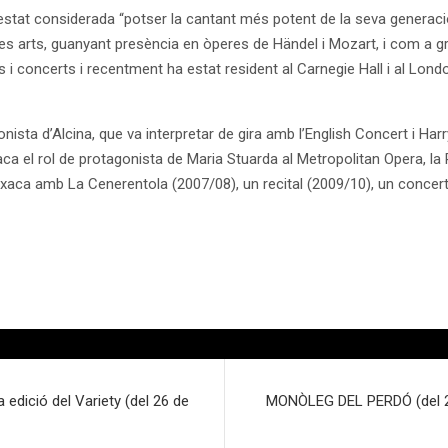
estat considerada “potser la cantant més potent de la seva generac
 i les arts, guanyant presència en òperes de Händel i Mozart, i com a 
ls i concerts i recentment ha estat resident al Carnegie Hall i al Lon
onista d’Alcina, que va interpretar de gira amb l’English Concert i Ha
aca el rol de protagonista de Maria Stuarda al Metropolitan Opera, la
aca amb La Cenerentola (2007/08), un recital (2009/10), un concert (2
 edició del Variety (del 26 de
MONÒLEG DEL PERDÓ (del 27