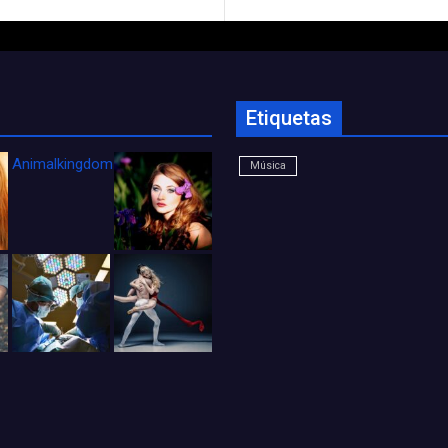
Etiquetas
Animalkingdom_FichaCine
Música