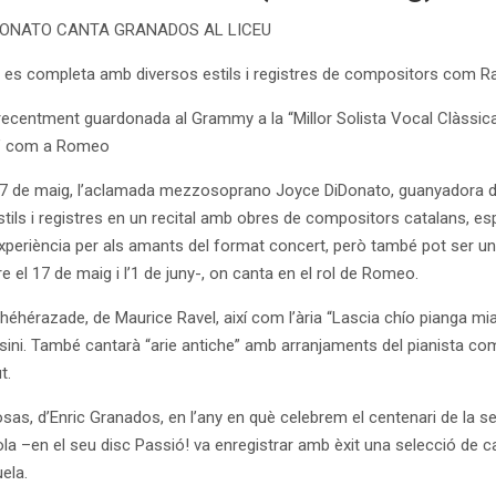
DONATO CANTA GRANADOS AL LICEU
ri es completa amb diversos estils i registres de compositors com Rav
recentment guardonada al Grammy a la “Millor Solista Vocal Clàssica 20
’ com a Romeo
27 de maig, l’aclamada mezzosoprano Joyce DiDonato, guanyadora del
stils i registres en un recital amb obres de compositors catalans, esp
xperiència per als amants del format concert, però també pot ser un 
e el 17 de maig i l’1 de juny-, on canta en el rol de Romeo.
héhérazade, de Maurice Ravel, així com l’ària “Lascia chío pianga mia
ossini. També cantarà “arie antiche” amb arranjaments del pianista co
t.
as, d’Enric Granados, en l’any en què celebrem el centenari de la sev
a –en el seu disc Passió! va enregistrar amb èxit una selecció de c
ela.