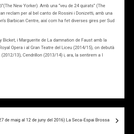
ió”(The New Yorker). Amb una “veu de 24 quirats” (The
gran reclam per al bel canto de Rossini i Donizetti, amb una
don’s Barbican Centre, així com ha fet diverses gires per Sud
rry Bicket, i Marguerite de La damnation de Faust amb la
 Royal Opera i al Gran Teatre del Liceu (2014/15), on debutà
012/13), Cendrillon (2013/14) i, ara, la sentirem a I
 de maig al 12 de juny del 2016) La Seca-Espai Brossa