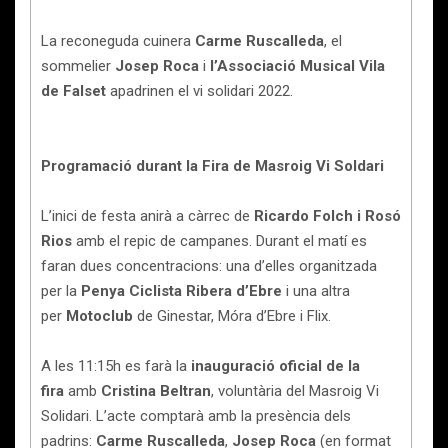
La reconeguda cuinera
Carme Ruscalleda
, el
sommelier
Josep Roca
i
l’Associació Musical Vila
de Falset
apadrinen el vi solidari 2022.
Programació durant la Fira de Masroig Vi Soldari
L’inici de festa anirà a càrrec de
Ricardo Folch i Rosó
Rios
amb el repic de campanes. Durant el matí es
faran dues concentracions: una d’elles organitzada
per la
Penya Ciclista Ribera d’Ebre
i una altra
per
Motoclub
de Ginestar, Móra d’Ebre i Flix.
A les 11:15h es farà la
inauguració oficial de la
fira
amb
Cristina Beltran
, voluntària del Masroig Vi
Solidari. L’acte comptarà amb la presència dels
padrins:
Carme Ruscalleda
,
Josep Roca
(en format