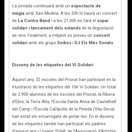
La jornada continuarà amb un
espectacle de
màgia
amb Xavi Medina. A les 20h hi haurà un concert
de
La Contra Band
i a les 21:30h es farà el
sopar
solidari i tancament dels estands
de la degustació
de vins. Finalment, a mitjanit es preveu un
concert
solidari
amb els grups
Seikos
i
DJ Els Més Sonats.
Disseny de les etiquetes del Vi Solidari
Aquest any, 32 escoles del Priorat han participat en la
il·lustració de les etiquetes del 10è Vi Solidari. Un total
de 2.900 alumnes de les escoles del Priorat, la Ribera
d’Ebre, la Terra Alta, l’Escola Santa Anna de Castellvell
del Camp i l’Escola Cal·lípolis de la Pineda (Vila-Seca)
han estat els encarregats de pintar-les. En el disseny
de les etiquetes també han participat els padrins
d’aquest any i Llorenç Pubill, de l’Associació d’Artistes