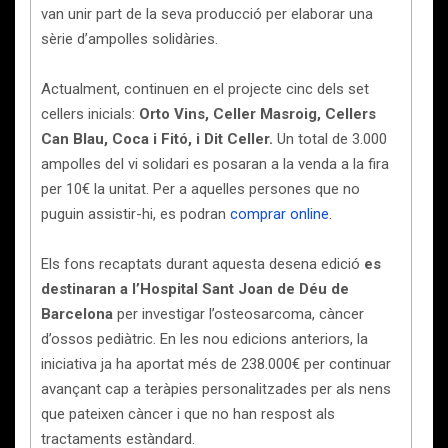
van unir part de la seva producció per elaborar una
sèrie d’ampolles solidàries.
Actualment, continuen en el projecte cinc dels set
cellers inicials:
Orto Vins, Celler Masroig, Cellers
Can Blau, Coca i Fitó, i Dit Celler.
Un total de 3.000
ampolles del vi solidari es posaran a la venda a la fira
per 10€ la unitat. Per a aquelles persones que no
puguin assistir-hi, es podran
comprar online
.
Els fons recaptats durant aquesta desena edició
es
destinaran a l’Hospital Sant Joan de Déu de
Barcelona
per investigar l’osteosarcoma, càncer
d’ossos pediàtric. En les nou edicions anteriors, la
iniciativa ja ha aportat més de 238.000€ per continuar
avançant cap a teràpies personalitzades per als nens
que pateixen càncer i que no han respost als
tractaments estàndard.