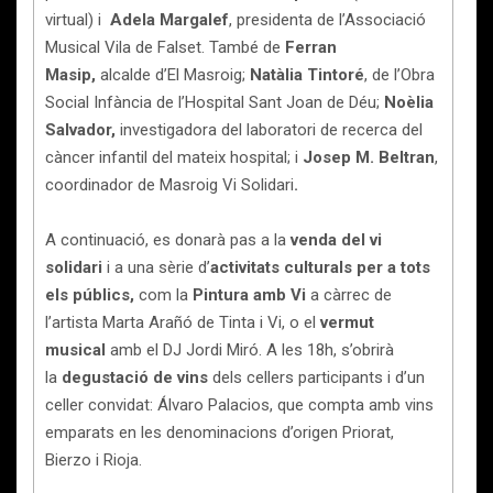
virtual) i
Adela Margalef
, presidenta de l’Associació
Musical Vila de Falset. També de
Ferran
Masip,
alcalde d’El Masroig;
Natàlia Tintoré
, de l’Obra
Social Infància de l’Hospital Sant Joan de Déu;
Noèlia
Salvador,
investigadora del laboratori de recerca del
càncer infantil del mateix hospital; i
Josep M. Beltran
,
coordinador de Masroig Vi Solidari
.
A continuació, es donarà pas a la
venda del vi
solidari
i a una sèrie d’
activitats culturals per a tots
els públics,
com la
Pintura amb Vi
a càrrec de
l’artista Marta Arañó de Tinta i Vi, o el
vermut
musical
amb el DJ Jordi Miró. A les 18h, s’obrirà
la
degustació de vins
dels cellers participants i d’un
celler convidat: Álvaro Palacios, que compta amb vins
emparats en les denominacions d’origen Priorat,
Bierzo i Rioja.