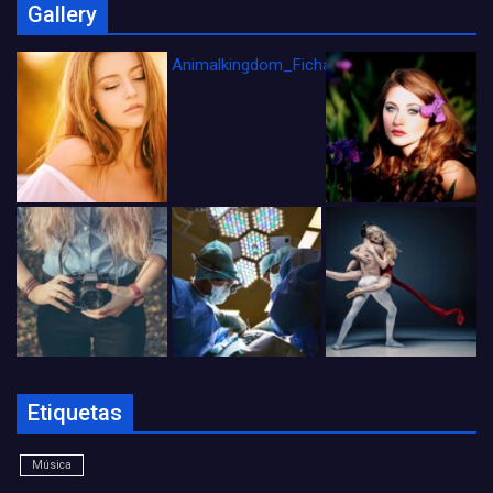
Gallery
Animalkingdom_FichaCine
Etiquetas
Música