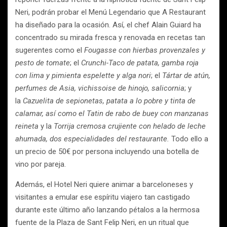
Neri, podrán probar el Menú Legendario que A Restaurant
ha diseñado para la ocasión. Así, el chef Alain Guiard ha
concentrado su mirada fresca y renovada en recetas tan
sugerentes como el
Fougasse con hierbas provenzales y
pesto de tomate
; el
Crunchi-Taco de patata, gamba roja
con lima y pimienta espelette y alga nori
; el
Tártar de atún,
perfumes de Asia, vichissoise de hinojo, salicornia
; y
la
Cazuelita de sepionetas, patata a lo pobre y tinta de
calamar, así como el Tatin de rabo de buey con manzanas
reineta
y la
Torrija cremosa crujiente con helado de leche
ahumada, dos especialidades del restaurante.
Todo ello a
un precio de 50€ por persona incluyendo una botella de
vino por pareja.
Además, el Hotel Neri quiere animar a barceloneses y
visitantes a emular ese espíritu viajero tan castigado
durante este último año lanzando pétalos a la hermosa
fuente de la Plaza de Sant Felip Neri, en un ritual que