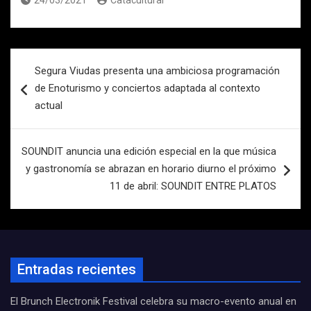
24/03/2021
Catacultural
Navegación
Segura Viudas presenta una ambiciosa programación
de
de Enoturismo y conciertos adaptada al contexto
entradas
actual
SOUNDIT anuncia una edición especial en la que música
y gastronomía se abrazan en horario diurno el próximo
11 de abril: SOUNDIT ENTRE PLATOS
Entradas recientes
El Brunch Electronik Festival celebra su macro-evento anual en