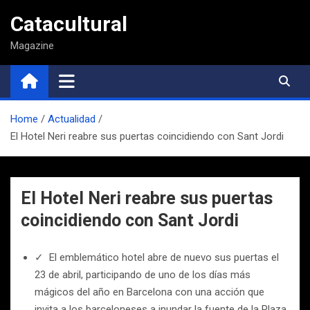
Saltar
Catacultural
al
contenido
Magazine
Home
Actualidad
El Hotel Neri reabre sus puertas coincidiendo con Sant Jordi
El Hotel Neri reabre sus puertas
coincidiendo con Sant Jordi
✓ El emblemático hotel abre de nuevo sus puertas el
23 de abril, participando de uno de los días más
mágicos del año en Barcelona con una acción que
invita a los barceloneses a inundar la fuente de la Plaza