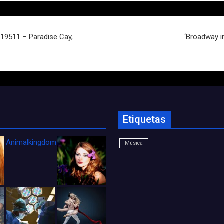
e 19511 – Paradise Cay,
‘Broadway in
Etiquetas
Animalkingdom_FichaCine
Música