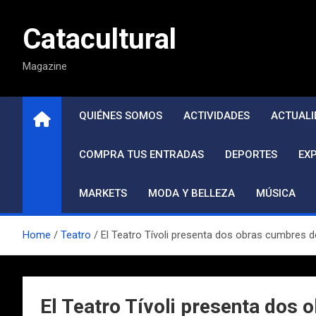
Saltar
al
Catacultural
contenido
Magazine
QUIÉNES SOMOS
ACTIVIDADES
ACTUALI
COMPRA TUS ENTRADAS
DEPORTES
EX
MARKETS
MODA Y BELLEZA
MÚSICA
Home
Teatro
El Teatro Tívoli presenta dos obras cumbres del
El Teatro Tívoli presenta dos 