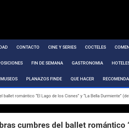
DAD
CONTACTO
CINE Y SERIES
COCTELES
COMEN
POSICIONES
FIN DE SEMANA
GASTRONOMIA
HOTELE
MUSEOS
PLANAZOS FINDE
QUE HACER
RECOMENDA
 ballet romántico “El Lago de los Cisnes” y “La Bella Durmiente” (del 
obras cumbres del ballet romántico 