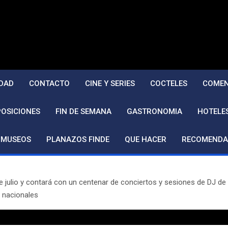
DAD
CONTACTO
CINE Y SERIES
COCTELES
COMEN
POSICIONES
FIN DE SEMANA
GASTRONOMIA
HOTELE
MUSEOS
PLANAZOS FINDE
QUE HACER
RECOMENDA
 de julio y contará con un centenar de conciertos y sesiones de DJ d
s nacionales