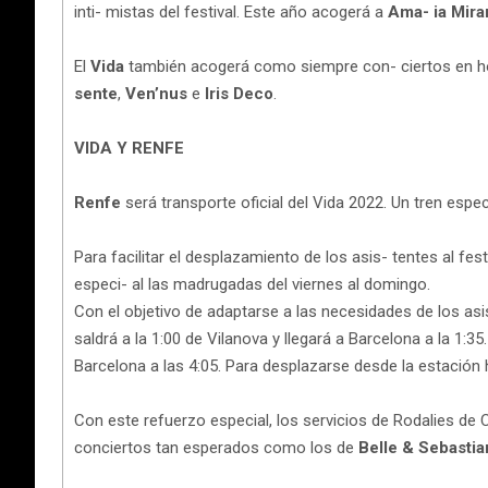
inti- mistas del festival. Este año acogerá a
Ama- ia Mira
El
Vida
también acogerá como siempre con- ciertos en h
sente
,
Ven’nus
e
Iris Deco
.
VIDA Y RENFE
Renfe
será transporte oficial del Vida 2022. Un tren espe
Para facilitar el desplazamiento de los asis- tentes al fest
especi- al las madrugadas del viernes al domingo.
Con el objetivo de adaptarse a las necesidades de los as
saldrá a la 1:00 de Vilanova y llegará a Barcelona a la 1:
Barcelona a las 4:05. Para desplazarse desde la estación h
Con este refuerzo especial, los servicios de Rodalies de 
conciertos tan esperados como los de
Belle & Sebastia