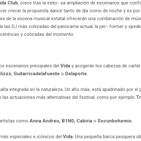
ida Club
, crece tras la exito- sa ampliación de escenarios que con
e hacer crecer la propuesta dance tanto de día como de noche y es po
les de la escena musical estatal ofrecerán una combinación de músic
de las DJ más cotizadas del panorama actual, la per- former y spe
excéntricas y cotizadas del momento.
os escenarios principales del
Vida
y acogerán los cabezas de cartel y
lizzz
,
Guitarricadelafuente
o
Delaporte.
aña integrada en la naturaleza. Un año más, está apadrinado por el
 las actuaciones más alternativas del festival, como por ejemplo
Tr
 artistas como
Anna Andreu, B1N0, Cabiria
o
Socunbohemio.
 más especiales e icónicos del
Vida
. Una pequeña barca pesquera ubi