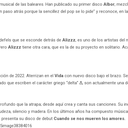
usical de las baleares. Han publicado su primer disco
Albor
, mezc
paso atrás porque la sencillez del pop se lo pide” y reconoce, en la
elldefels que se esconde detrás de
Alizzz
, es uno de los artistas de
 Pero
Alizzz
tiene otra cara, que es la de su proyecto en solitario. A
ición de 2022. Aterrizan en el
Vida
con nuevo disco bajo el brazo. Se 
do que escriben el carácter griego “delta” Δ, son actualmente una d
profundo que la atrapa; desde aquí crea y canta sus canciones. Su in
crudeza, silencio y madera. En los últimos años ha compuesto músic
ra, presenta su disco de debut
Cuando se nos mueren los amores.