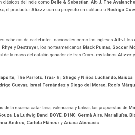
ión clásicos del indie como
Belle & Sebastian
,
Alt-J
,
The Avalanch
ez
, el productor
Alizzz
con su proyecto en solitario o
Rodrigo Cue
des cabezas de cartel inter- nacionales como los ingleses
Alt-J
, lo
s
Rhye
y
Destroyer
, los norteamericanos
Black Pumas
,
Soccer 
al de la mano del catalán ganador de tres Gram- my latinos
Alizzz
y
laporte
,
The Parrots
,
Tras- hi
,
Shego
y
Niños Luchando
,
Baiuca
:
drigo Cuevas
,
Israel Fernández y Diego del Morao, Rocío Márqu
as de la escena cata- lana, valenciana y balear, las propuestas de
Mi
Souza
,
La Ludwig Band
,
BOYE
,
B1N0
,
Germà Aire
,
Marialluïsa
,
Bi
nna Andreu
,
Carlota Flâneur
y
Ariana Abecasis
.