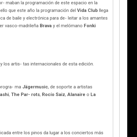
for- maban la programación de este espacio en la
r ello que este año la programación del
Vida Club
llega
a de baile y electrónica para de- leitar a los amantes
aker vasco-madrileña
Brava
y el melómano
Fonki
 los artis- tas internacionales de esta edición.
 progra- ma
Jägermusic
, de soporte a artistas
ashi
,
The Par- rots
,
Rocío Saiz
,
Alanaire
o
La
cada entre los pinos da lugar a los conciertos más