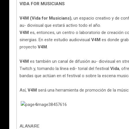
VIDA FOR MUSICIANS
V4M (Vida for Musicians)
, un espacio creativo y de conf
au- diovisual que estará activo todo el año.
V4M
es, entonces, un centro o laboratorio de creación co
sinergias. En este estudio audiovisual
V4M
es donde graba
proyecto
V4M
.
V4M
es también un canal de difusión au- diovisual en str
Twitch y, tomando la línea edi- torial del festival
Vida
, ofr
bandas que actúan en el festival o sobre la escena musica
Así,
V4M
será una herramienta de promoción de la música 
ALANAIRE