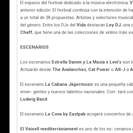
El espacio del festival dedicado a la música electrónica,
V
anterior edición. El festival continúa con la intención d
a un total de 38 propuestas. Artistas y selectores musica
del género. Entre los DJs del
Vida
destacan
Ley DJ
, una 
Cheff
, que tiene una de las colecciones de vinilos más 
ESCENARIOS
Los escenarios
Estrella Damm y La Masia x Levi’s
son l
Actuarán desde
The Avalanches
,
Cat Power
o
Alt-J
a
A
El escenario
La Cabana Jägermusic
es una pequeña cab
emer- gentes y nuevos talentos nacionales. Con- tará con
Ludwig Band
.
El escenario
La Cova by Eastpak
acogerá conciertos de
El Vaixell mediterràniament
es uno de los es- cenarios