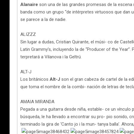
Alanaire
son una de las grandes promesas de la escena m
banda como un grupo “de intérpretes virtuosos que dan un 
se parece a la de nadie.
ALIZZZ
Sin lugar a dudas, Cristian Quirante, el músi- co de Cast
Latin Grammy’s, incluyendo la de “Producer of the Year”.
terpretará a Vilanova i la Geltrú.
ALT-J
Los británicos
Alt-J
son el gran cabeza de cartel de la ed
que toma el nombre de la combi- nación de letras de tecla
AMAIA MIRANDA
Pegada a una guitarra desde niña, estable- ce un vínculo 
búsqueda, le ha llevado a encontrar su pro- pio sonido, 
terminado la gira de ‘Canto jo i la mun- tanya balla’. Aho