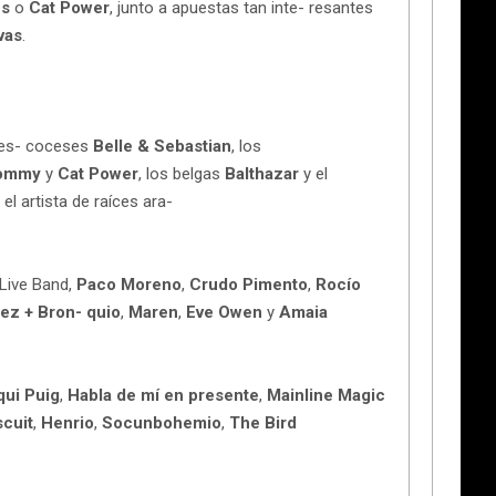
es
o
Cat Power
, junto a apuestas tan inte- resantes
vas
.
s es- coceses
Belle & Sebastian
, los
Mommy
y
Cat Power
, los belgas
Balthazar
y el
 el artista de raíces ara-
 Live Band,
Paco Moreno
,
Crudo Pimento
,
Rocío
ez + Bron- quio
,
Maren
,
Eve Owen
y
Amaia
qui Puig
,
Habla de mí en presente
,
Mainline Magic
scuit
,
Henrio
,
Socunbohemio
,
The Bird