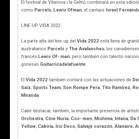
El festival de Vilanova i la Geltrú combinará en esta edic
como
Parcels
,
Lewis Ofman
, el cantaor
Israel Fernánd
LINE-UP VIDA 2022
La parte alta del line-up del
Vida 2022
está llena de gran
australianos
Parcels
y
The Avalanches
, los canadiense
francés
Lewis Of- man
; pero también con talento nacion
gonesas
Guitarricadelafuente
.
El
Vida 2022
también contará con las actuaciones de
De
Saiz
,
Sports Team
,
Son Rompe Pera
,
Tito Ramírez
,
Ro
Miranda
.
Cabe destacar, también, la importante presencia de artist
Orchestra
,
Cine Nuria
,
Cos- men
,
Mishima
,
Intana
,
Da 
Yellow
,
Cabiria
,
Iris Deco
,
Salvaje corazón
,
Alanaire
,
A