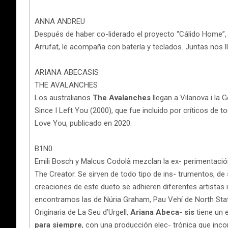
ANNA ANDREU
Después de haber co-liderado el proyecto “Cálido Home”
Arrufat, le acompaña con batería y teclados. Juntas nos l
ARIANA ABECASIS
THE AVALANCHES
Los australianos
The Avalanches
llegan a Vilanova i la 
Since I Left You (2000), que fue incluido por críticos de 
Love You, publicado en 2020.
B1N0
Emili Bosch y Malcus Codolà mezclan la ex- perimentació
The Creator. Se sirven de todo tipo de ins- trumentos, de
creaciones de este dueto se adhieren diferentes artista
encontramos las de Núria Graham, Pau Vehí de North State
Originaria de La Seu d’Urgell,
Ariana Abeca- sis
tiene un 
para siempre
, con una producción elec- trónica que inco