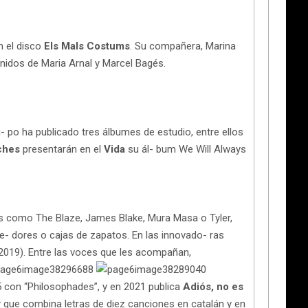
n el disco
Els Mals Costums
. Su compañera, Marina
onidos de Maria Arnal y Marcel Bagés.
ru- po ha publicado tres álbumes de estudio, entre ellos
ches
presentarán en el
Vida
su ál- bum We Will Always
es como The Blaze, James Blake, Mura Masa o Tyler,
ne- dores o cajas de zapatos. En las innovado- ras
2019). Entre las voces que les acompañan,
015 con “Philosophades”, y en 2021 publica
Adiós, no es
y que combina letras de diez canciones en catalán y en