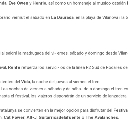
nda
,
Eve Owen
y
Henrio
, así como un homenaje al músico catalán
orario vermut el sábado en
La Daurada
, en la playa de Vilanova i la
cial saldrá la madrugada del vi- ernes, sábado y domingo desde Vilano
ival,
Renfe
refuerza los servici- os de la línea R2 Sud de Rodalies de
istentes del
Vida
, la noche del jueves al viernes el tren
35. Las noches de viernes a sábado y de sába- do a domingo el tren esp
asta el festival, los viajeros dispondrán de un servicio de lanzadera
Catalunya se convierten en la mejor opción para disfrutar del
Festiva
n
,
Cat Power
,
Alt-J
,
Guitarricadelafuente
o
The Avalanches.