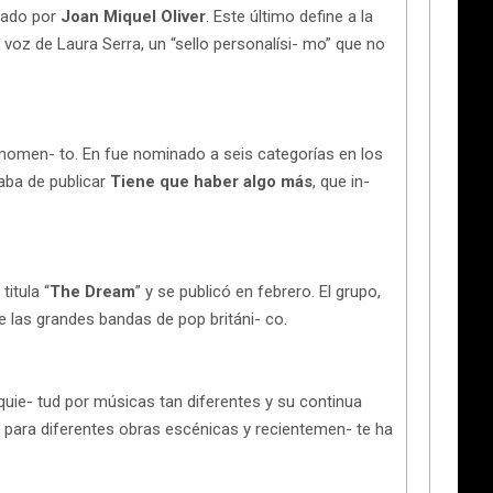
lado por
Joan Miquel Oliver
. Este último define a la
 voz de Laura Serra, un “sello personalísi- mo” que no
l momen- to. En fue nominado a seis categorías en los
caba de publicar
Tiene que haber algo más
, que in-
titula “
The Dream
” y se publicó en febrero. El grupo,
e las grandes bandas de pop británi- co.
quie- tud por músicas tan diferentes y su continua
a para diferentes obras escénicas y recientemen- te ha