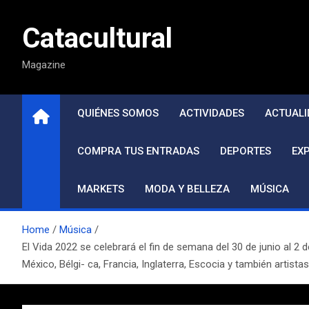
Saltar
al
Catacultural
contenido
Magazine
QUIÉNES SOMOS
ACTIVIDADES
ACTUALI
COMPRA TUS ENTRADAS
DEPORTES
EX
MARKETS
MODA Y BELLEZA
MÚSICA
Home
Música
El Vida 2022 se celebrará el fin de semana del 30 de junio al 2
México, Bélgi- ca, Francia, Inglaterra, Escocia y también artista