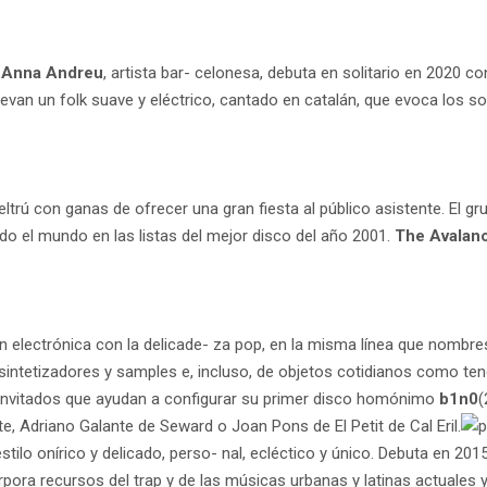
,
Anna Andreu
, artista bar- celonesa, debuta en solitario en 2020 co
levan un folk suave y eléctrico, cantado en catalán, que evoca los s
Geltrú con ganas de ofrecer una gran fiesta al público asistente. El g
todo el mundo en las listas del mejor disco del año 2001.
The Avalan
n electrónica con la delicade- za pop, en la misma línea que nombr
 sintetizadores y samples e, incluso, de objetos cotidianos como te
s invitados que ayudan a configurar su primer disco homónimo
b1n0
(
, Adriano Galante de Seward o Joan Pons de El Petit de Cal Eril.
estilo onírico y delicado, perso- nal, ecléctico y único. Debuta en 2
rpora recursos del trap y de las músicas urbanas y latinas actuales 