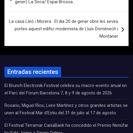
gener) La Seca/ Espai Brossa
entradas
La casa Lleó i Morera : El dia 20 de gener obre les seves
portes aquest edifici modernista de Lluís Domènech i
Montaner
Entradas recientes
El Brunch Electronik Festival celebra su macro-evento anual en
el Parc del Fòrum Barcelona 7, 8 y 9 de agosto de 2026
Rosario, Miguel Ríos, Leire Martínez y otros grandes artistas se
unen al Festival Mar d’Estiu del 31 de julio al 17 de agosto
El Festival Terramar CaixaBank ha concedido el Premio Nenúfar
by Sala Joiers a Sergio Dalma.