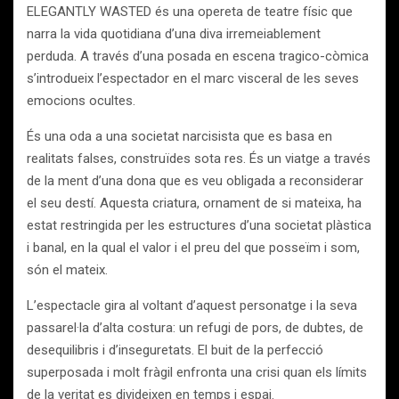
ELEGANTLY WASTED és una opereta de teatre físic que
narra la vida quotidiana d’una diva irremeiablement
perduda. A través d’una posada en escena tragico-còmica
s’introdueix l’espectador en el marc visceral de les seves
emocions ocultes.
És una oda a una societat narcisista que es basa en
realitats falses, construïdes sota res. És un viatge a través
de la ment d’una dona que es veu obligada a reconsiderar
el seu destí. Aquesta criatura, ornament de si mateixa, ha
estat restringida per les estructures d’una societat plàstica
i banal, en la qual el valor i el preu del que posseïm i som,
són el mateix.
L’espectacle gira al voltant d’aquest personatge i la seva
passarel·la d’alta costura: un refugi de pors, de dubtes, de
desequilibris i d’inseguretats. El buit de la perfecció
superposada i molt fràgil enfronta una crisi quan els límits
de la veritat es divideixen en temps i espai.