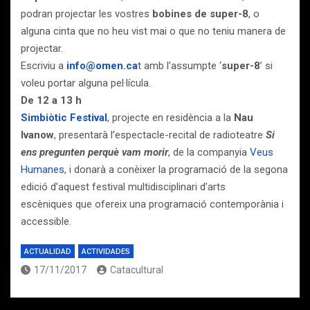
podran projectar les vostres
bobines de super-8
, o
alguna cinta que no heu vist mai o que no teniu manera de
projectar.
Escriviu a
info@omen.ca
t amb l’assumpte ‘
super-8
’ si
voleu portar alguna pel·lícula.
De 12 a 13 h
Simbiòtic Festival
, projecte en residència a la
Nau
Ivanow
, presentarà l’espectacle-recital de radioteatre
Si
ens pregunten perquè vam morir
, de la companyia
Veus
Humanes
, i donarà a conèixer la programació de la segona
edició d’aquest festival multidisciplinari d’arts
escèniques que ofereix una programació contemporània i
accessible.
ACTUALIDAD
ACTIVIDADES
17/11/2017
Catacultural