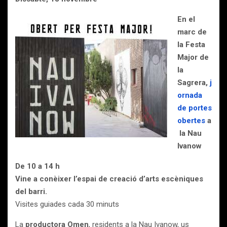
En el
marc de
la Festa
Major de
la
Sagrera,
j
ornada
de portes
obertes
a
la Nau
Ivanow
De 10 a 14 h
Vine a conèixer l’espai de creació d’arts escèniques
del barri.
Visites guiades cada 30 minuts
La
productora Omen
, residents a la Nau Ivanow, us