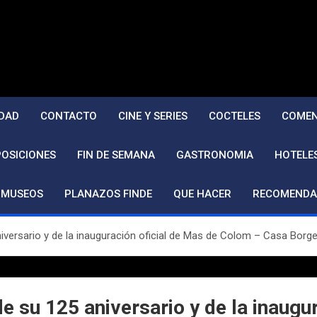
DAD
CONTACTO
CINE Y SERIES
COCTELES
COMEN
POSICIONES
FIN DE SEMANA
GASTRONOMIA
HOTELE
MUSEOS
PLANAZOS FINDE
QUE HACER
RECOMENDA
niversario y de la inauguración oficial de Mas de Colom – Casa Borg
de su 125 aniversario y de la inaug