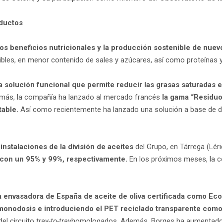
oductos
e los beneficios nutricionales y la producción sostenible de nue
bles, en menor contenido de sales y azúcares, así como proteínas y 
 solución funcional que permite reducir las grasas saturadas en
emás, la compañía ha lanzado al mercado francés
la gama “Residuo
able.
Así como recientemente ha lanzado una solución a base de dát
 instalaciones de la división de aceites
del Grupo, en Tárrega (Lér
 con un 95% y 99%, respectivamente.
En los próximos meses, la co
a envasadora de España de aceite de oliva certificada como Ec
s monodosis e
introduciendo el PET reciclado transparente com
del circuito
tray-to-tray
homologados. Además, Borges ha aumentado la