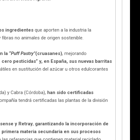
vos ingredientes
que aporten a la industria la
fibras no animales de origen sostenible.
 la “
Puff Pastry”
(cruasanes)
, mejorando
 cero pesticidas” y, en España, sus nuevas barritas
iles en sustitución del azúcar u otros edulcorantes
ida) y Cabra (Córdoba),
han sido certificadas
mpañía tendrá certificadas las plantas de la división
osense y Retray
,
garantizando la incorporación de
o primera materia secundaria en sus procesos
s referencias que contienen material reciclado