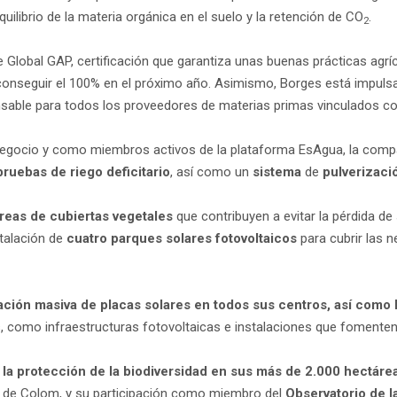
librio de la materia orgánica en el suelo y la retención de CO
.
2
de Global GAP, certificación que garantiza unas buenas prácticas agrí
e conseguir el 100% en el próximo año. Asimismo, Borges está impuls
onsable para todos los proveedores de materias primas vinculados co
e negocio y como miembros activos de la plataforma EsAgua, la compa
pruebas de riego deficitario
, así como un
sistema
de
pulverizaci
reas de cubiertas vegetales
que contribuyen a evitar la pérdida de
talación de
cuatro parques solares fotovoltaicos
para cubrir las 
lación masiva de placas solares en todos sus centros, así como 
s, como infraestructuras fotovoltaicas e instalaciones que fomenten
y la protección de la biodiversidad en sus más de 2.000 hectár
 de Colom, y su participación como miembro del
Observatorio de l