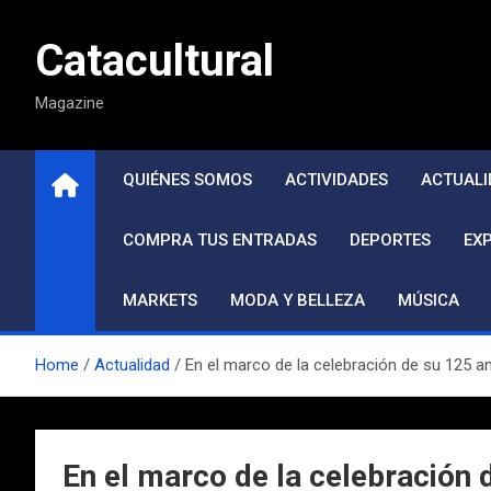
Saltar
al
Catacultural
contenido
Magazine
QUIÉNES SOMOS
ACTIVIDADES
ACTUALI
COMPRA TUS ENTRADAS
DEPORTES
EX
MARKETS
MODA Y BELLEZA
MÚSICA
Home
Actualidad
En el marco de la celebración de su 125 a
En el marco de la celebración 