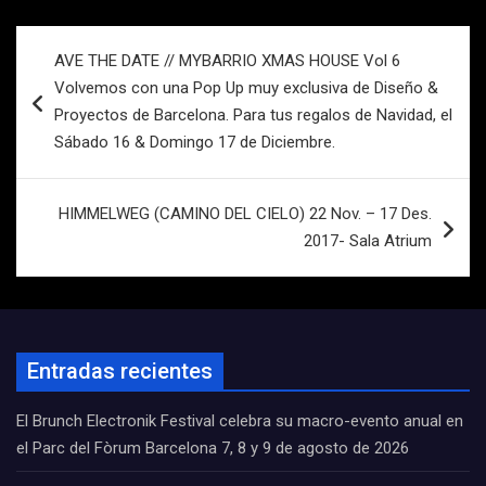
Navegación
AVE THE DATE // MYBARRIO XMAS HOUSE Vol 6
de
Volvemos con una Pop Up muy exclusiva de Diseño &
entradas
Proyectos de Barcelona. Para tus regalos de Navidad, el
Sábado 16 & Domingo 17 de Diciembre.
HIMMELWEG (CAMINO DEL CIELO) 22 Nov. – 17 Des.
2017- Sala Atrium
Entradas recientes
El Brunch Electronik Festival celebra su macro-evento anual en
el Parc del Fòrum Barcelona 7, 8 y 9 de agosto de 2026