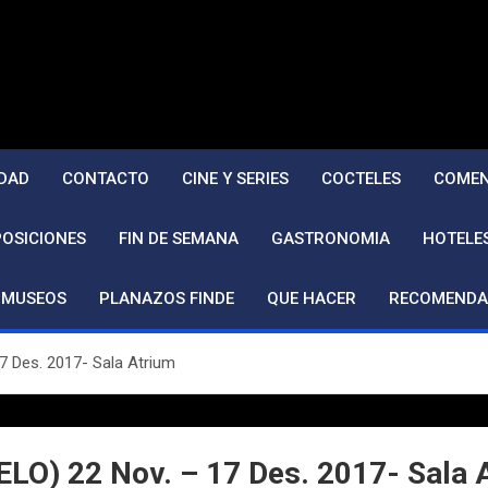
DAD
CONTACTO
CINE Y SERIES
COCTELES
COMEN
POSICIONES
FIN DE SEMANA
GASTRONOMIA
HOTELE
MUSEOS
PLANAZOS FINDE
QUE HACER
RECOMENDA
 Des. 2017- Sala Atrium
) 22 Nov. – 17 Des. 2017- Sala 