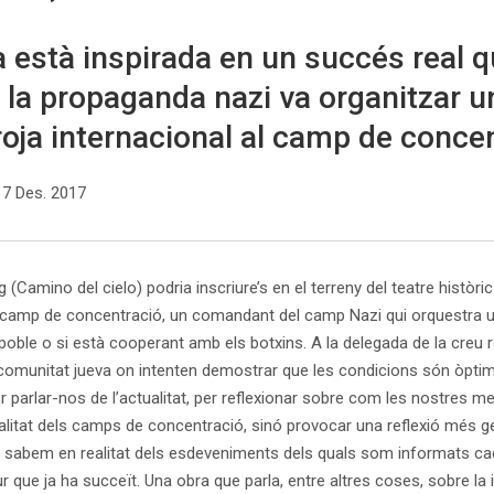
a està inspirada en un succés real 
 la propaganda nazi va organitzar un
roja internacional al camp de conce
17 Des. 2017
Camino del cielo) podria inscriure’s en el terreny del teatre històric
n camp de concentració, un comandant del camp Nazi qui orquestra un
u poble o si està cooperant amb els botxins. A la delegada de la creu 
comunitat jueva on intenten demostrar que les condicions són òptim
x per parlar-nos de l’actualitat, per reflexionar sobre com les nostr
alitat dels camps de concentració, sinó provocar una reflexió més ge
 sabem en realitat dels esdeveniments dels quals som informats cad
r que ja ha succeït. Una obra que parla, entre altres coses, sobre la inv