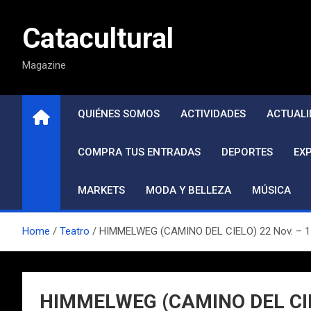
Saltar
al
Catacultural
contenido
Magazine
QUIÉNES SOMOS
ACTIVIDADES
ACTUALI
COMPRA TUS ENTRADAS
DEPORTES
EX
MARKETS
MODA Y BELLEZA
MÚSICA
Home
Teatro
HIMMELWEG (CAMINO DEL CIELO) 22 Nov. – 17
HIMMELWEG (CAMINO DEL CIELO