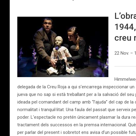
L’obr
1944,
creu 
22 Nov. – 
Himmelweg (
delegada de la Creu Roja a qui s’encarrega inspeccionar u
jueva que no sap si està treballant per a la salvació del se
ideada pel comandant del camp amb “l’ajuda” del cap de la 
normalitat i tranquil·litat. Una faula del passat que servei
poder. L’espectacle no pretén únicament plasmar la dura re
tractament dels successos en la premsa internacional. Què
per parlar del present i sobretot ens avisa d’un possible futu