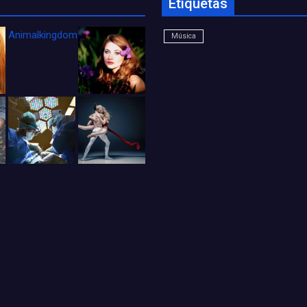
Etiquetas
Animalkingdom_FichaCine
Música