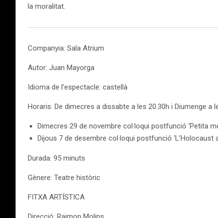
la moralitat.
Companyia: Sala Atrium
Autor: Juan Mayorga
Idioma de l’espectacle: castellà
Horaris: De dimecres a dissabte a les 20.30h i Diumenge a 
Dimecres 29 de novembre col·loqui postfunció ‘Petita me
Dijous 7 de desembre col·loqui postfunció ‘L’Holocaust a e
Durada: 95 minuts
Gènere: Teatre històric
FITXA ARTÍSTICA
Direcció: Raimon Molins