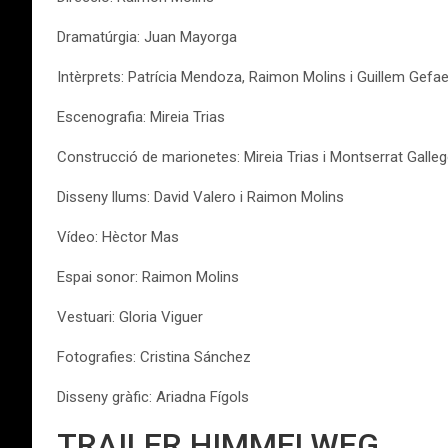
Dramatúrgia: Juan Mayorga
Intèrprets: Patrícia Mendoza, Raimon Molins i Guillem Gefae
Escenografia: Mireia Trias
Construcció de marionetes: Mireia Trias i Montserrat Galle
Disseny llums: David Valero i Raimon Molins
Vídeo: Hèctor Mas
Espai sonor: Raimon Molins
Vestuari: Gloria Viguer
Fotografies: Cristina Sánchez
Disseny gràfic: Ariadna Fígols
TRAILER HIMMELWEG