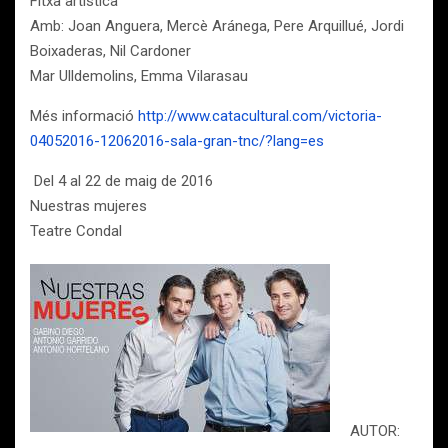
Fitxa artística
Amb: Joan Anguera, Mercè Aránega, Pere Arquillué, Jordi
Boixaderas, Nil Cardoner
Mar Ulldemolins, Emma Vilarasau
Més informació
http://www.catacultural.com/victoria-
04052016-12062016-sala-gran-tnc/?lang=es
Del 4 al 22 de maig de 2016
Nuestras mujeres
Teatre Condal
AUTOR: