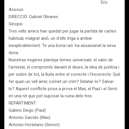
Eric
Assous
DIRECCIÓ: Gabriel Olivares
Sinopsi
Tres vells amics han quedat per jugar la partida de cartes
habitual, malgrat això, un d’ells triga a arribar
inexplicablement. Te una bona raó: ha assassinat la seva
dona.
Nuestras mujeres planteja temes universals: el valor de
l’amistat, el compromís davant el deure, la idea de justícia i
per sobre de tot, la lluita entre el correcte i l’incorrecte. Què
fer quan un vell amic comet un crim? Delatar-lo? Salvar-
lo? Aquest conflicte posa a prova el Max, el Paul i el Simó
en una nit que pot suposar la ruïna dels tres.
REPARTIMENT:
Gabino Diego (Paul)
Antonio Garrido (Max)
Antonio Hortelano (Simon)