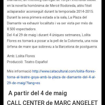
en la novel·la homònima de Mercè Rodoreda, atès l’èxit
aclaparador aconseguit durant la temporada 2014-2015.
Durant la seva primera estada a la sala, La Plaza del
Diamante va exhaurir localitats i va ser vista per més de
8.500 espectadors.
Del 4 al 29 de maig i durant 4 úniques setmanes, Lolita
Flores es tornarà a posar a la pell de la Colometa, una noia
òrfena de mare que sobreviu a la Barcelona de postguerra.
Amb: Lolita Flores
Producció: Teatro Español
Més informació
http://www.catacultural.com/lolita-flores-
torna-al-teatre-goya-amb-la-plaza-de-diamante-del-4-al-
29-de-maig/?lang=es
A partir del 4 de maig
CALL CENTER de MARC ANGELET