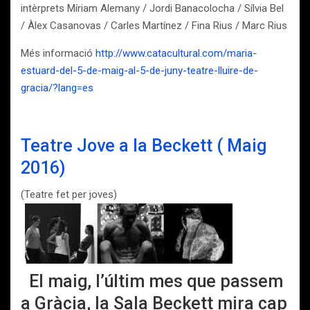
intèrprets Míriam Alemany / Jordi Banacolocha / Sílvia Bel
/ Àlex Casanovas / Carles Martínez / Fina Rius / Marc Rius
Més informació
http://www.catacultural.com/maria-
estuard-del-5-de-maig-al-5-de-juny-teatre-lluire-de-
gracia/?lang=es
Teatre Jove a la Beckett ( Maig
2016)
(Teatre fet per joves)
El maig, l’últim mes que passem
a Gràcia, la Sala Beckett mira cap