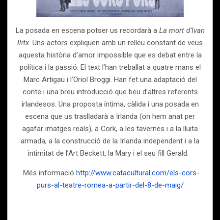
La posada en escena potser us recordarà a
La mort d’Ivan
Ilitx
. Uns actors expliquen amb un relleu constant de veus
aquesta història d’amor impossible que es debat entre la
política i la passió. El text l’han treballat a quatre mans el
Marc Artigau i l’Oriol Broggi. Han fet una adaptació del
conte i una breu introducció que beu d’altres referents
irlandesos. Una proposta íntima, càlida i una posada en
escena que us traslladarà a Irlanda (on hem anat per
agafar imatges reals), a Cork, a les tavernes i a la lluita
armada, a la construcció de la Irlanda independent i a la
intimitat de l’Art Beckett, la Mary i el seu fill Gerald.
Més informació
http://www.catacultural.com/els-cors-
purs-al-teatre-romea-a-partir-del-8-de-maig/