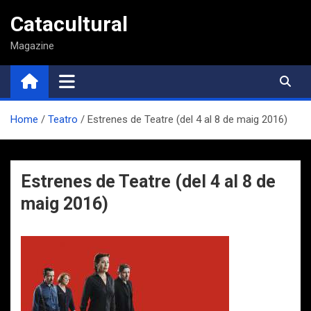
Saltar
Catacultural
al
contenido
Magazine
Home
Teatro
Estrenes de Teatre (del 4 al 8 de maig 2016)
Estrenes de Teatre (del 4 al 8 de
maig 2016)