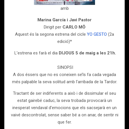
amb
Marina García i Javi Pastor
Dirigit per
CARLO MÔ
Aquest és la ​segona estrena del cicle
YO GESTO
(2a
edició)*
L’estrena es farà el dia
DIJOUS
​5 de maig a les 21h.
SINOPSI
A dos éssers que no es coneixen se’ls fa cada vegada
més palpable la seva solitud amb l’arribada de la Tardor.
Tractant de ser indiferents a això i de dissimular el seu
estat gairebé caduc, la seva trobada provocarà un
inesperat vendaval d’emocions que els sacsejarà en un
vaivé descontrolat, sense saber bé a on anar, de sentir ni
que fer.