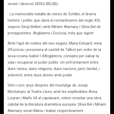
versió i direcció SERGI BELBEL
La memorable batalla de reines de Schiller, el drama
històric i polític que obria el romanticisme del segle XIX,
segons Sergi Belbel i amb Míriam Alamany i Sílvia Bel de
protagonistes. Anglaterra i Escòcia, més que vigent.
Amb l’ajut de nobles del seu seguici, Maria Estuard, reina
d’Escòcia i presonera al castell de Talbot per ordre de la
seva cosina Isabel I d’Anglaterra, conspira per salvar la
vida i recuperar el poder polític. Un enfrontament entre
dues reines, dues religions, dues nacions, però també, i
sobretot, entre dues dones amb poder.
Vint-i-cinc anys després del muntatge de Josep
Montanyès al Teatre Lliure, amb les esplèndides Anna
Lizaran i Maife Gil al capdavant, volem revisitar una obra
cabdal de la literatura dramàtica europea. Sílvia Bel i Míriam
Alamany seran Maria i Isabel, respectivament.