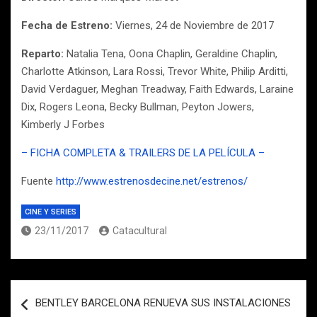
Fecha de Estreno:
Viernes, 24 de Noviembre de 2017
Reparto:
Natalia Tena, Oona Chaplin, Geraldine Chaplin,
Charlotte Atkinson, Lara Rossi, Trevor White, Philip Arditti,
David Verdaguer, Meghan Treadway, Faith Edwards, Laraine
Dix, Rogers Leona, Becky Bullman, Peyton Jowers,
Kimberly J Forbes
– FICHA COMPLETA & TRAILERS DE LA PELÍCULA –
Fuente
http://www.estrenosdecine.net/estrenos/
CINE Y SERIES
23/11/2017
Catacultural
Navegación
BENTLEY BARCELONA RENUEVA SUS INSTALACIONES
de