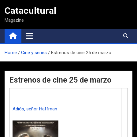
Saltar
Catacultural
al
contenido
Magazine
Home
Cine y series
Estrenos de cine 25 de marzo
Estrenos de cine 25 de marzo
Adiós, señor Haffman