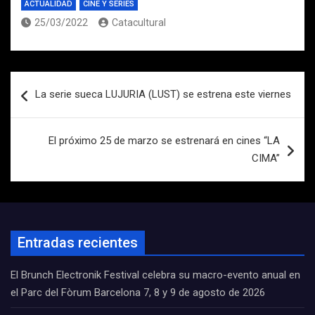
ACTUALIDAD
CINE Y SERIES
25/03/2022
Catacultural
Navegación
La serie sueca LUJURIA (LUST) se estrena este viernes
de
entradas
El próximo 25 de marzo se estrenará en cines “LA
CIMA”
Entradas recientes
El Brunch Electronik Festival celebra su macro-evento anual en
el Parc del Fòrum Barcelona 7, 8 y 9 de agosto de 2026