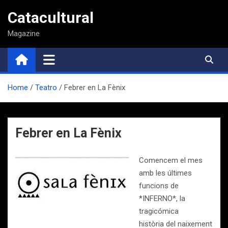
Saltar
Catacultural
al
contenido
Magazine
Home
Teatro
Febrer en La Fènix
Febrer en La Fènix
Comencem el mes
amb les últimes
funcions de
*INFERNO*, la
tragicómica
història del naixement