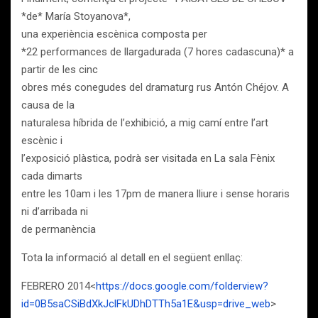
*de* María Stoyanova*,
una experiència escènica composta per
*22 performances de llargadurada (7 hores cadascuna)* a
partir de les cinc
obres més conegudes del dramaturg rus Antón Chéjov. A
causa de la
naturalesa híbrida de l’exhibició, a mig camí entre l’art
escènic i
l’exposició plàstica, podrà ser visitada en La sala Fènix
cada dimarts
entre les 10am i les 17pm de manera lliure i sense horaris
ni d’arribada ni
de permanència
Tota la informació al detall en el següent enllaç:
FEBRERO 2014<
https://docs.google.com/folderview?
id=0B5saCSiBdXkJclFkUDhDTTh5a1E&usp=drive_web
>