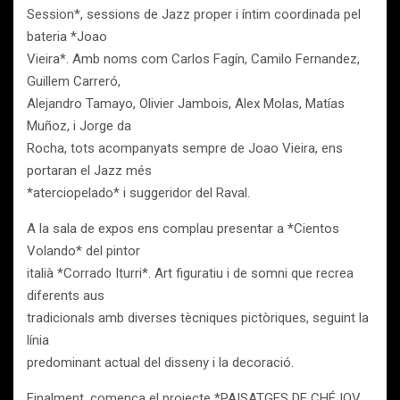
Session*, sessions de Jazz proper i íntim coordinada pel
bateria *Joao
Vieira*. Amb noms com Carlos Fagín, Camilo Fernandez,
Guillem Carreró,
Alejandro Tamayo, Olivier Jambois, Alex Molas, Matías
Muñoz, i Jorge da
Rocha, tots acompanyats sempre de Joao Vieira, ens
portaran el Jazz més
*aterciopelado* i suggeridor del Raval.
A la sala de expos ens complau presentar a *Cientos
Volando* del pintor
italià *Corrado Iturri*. Art figuratiu i de somni que recrea
diferents aus
tradicionals amb diverses tècniques pictòriques, seguint la
línia
predominant actual del disseny i la decoració.
Finalment, comença el projecte *PAISATGES DE CHÉJOV