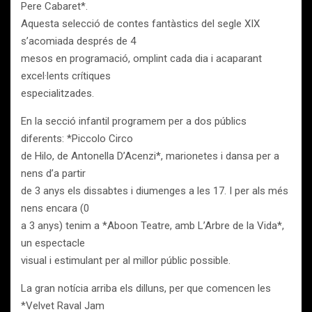
Pere Cabaret*.
Aquesta selecció de contes fantàstics del segle XIX
s’acomiada després de 4
mesos en programació, omplint cada dia i acaparant
excel·lents crítiques
especialitzades.
En la secció infantil programem per a dos públics
diferents: *Piccolo Circo
de Hilo, de Antonella D’Acenzi*, marionetes i dansa per a
nens d’a partir
de 3 anys els dissabtes i diumenges a les 17. I per als més
nens encara (0
a 3 anys) tenim a *Aboon Teatre, amb L’Arbre de la Vida*,
un espectacle
visual i estimulant per al millor públic possible.
La gran notícia arriba els dilluns, per que comencen les
*Velvet Raval Jam