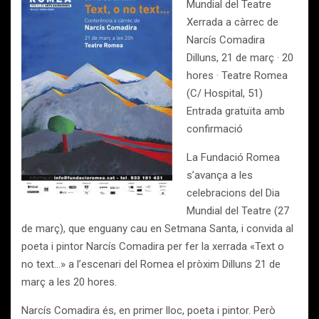
Mundial del Teatre
Xerrada a càrrec de
Narcís Comadira
Dilluns, 21 de març · 20
hores · Teatre Romea
(C/ Hospital, 51)
Entrada gratuïta amb
confirmació
La Fundació Romea
s’avança a les
celebracions del Dia
Mundial del Teatre (27
de març), que enguany cau en Setmana Santa, i convida al
poeta i pintor Narcís Comadira per fer la xerrada «Text o
no text…» a l’escenari del Romea el pròxim Dilluns 21 de
març a les 20 hores.
Narcís Comadira és, en primer lloc, poeta i pintor. Però