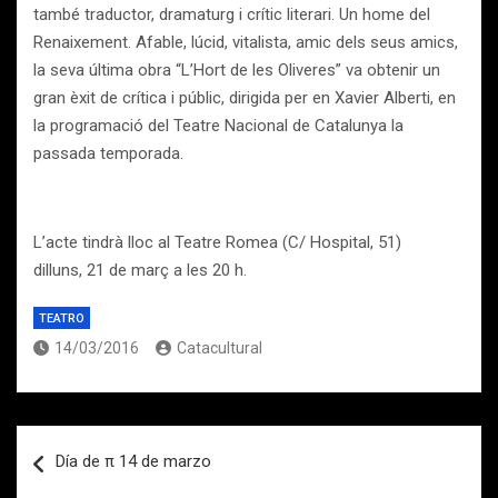
també traductor, dramaturg i crític literari. Un home del
Renaixement. Afable, lúcid, vitalista, amic dels seus amics,
la seva última obra “L’Hort de les Oliveres” va obtenir un
gran èxit de crítica i públic, dirigida per en Xavier Alberti, en
la programació del Teatre Nacional de Catalunya la
passada temporada.
L’acte tindrà lloc al Teatre Romea (C/ Hospital, 51)
dilluns, 21 de març a les 20 h.
TEATRO
14/03/2016
Catacultural
Navegación
Día de π 14 de marzo
de