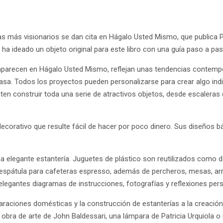
as más visionarios se dan cita en Hágalo Usted Mismo, que publica 
a ideado un objeto original para este libro con una guía paso a pa
aparecen en Hágalo Usted Mismo, reflejan unas tendencias contempo
a. Todos los proyectos pueden personalizarse para crear algo indivi
ten construir toda una serie de atractivos objetos, desde escaleras 
corativo que resulte fácil de hacer por poco dinero. Sus diseños bá
 elegante estantería. Juguetes de plástico son reutilizados como de
a espátula para cafeteras espresso, además de percheros, mesas, ar
egantes diagramas de instrucciones, fotografías y reflexiones pers
paraciones domésticas y la construcción de estanterías a la creació
 obra de arte de John Baldessari, una lámpara de Patricia Urquiola o