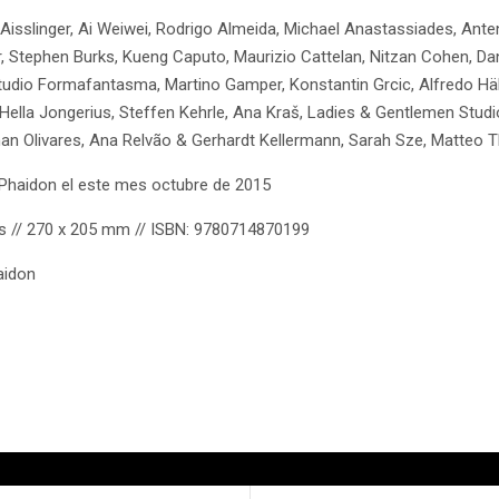
r Aisslinger, Ai Weiwei, Rodrigo Almeida, Michael Anastassiades, An
, Stephen Burks, Kueng Caputo, Maurizio Cattelan, Nitzan Cohen, Dan
, Studio Formafantasma, Martino Gamper, Konstantin Grcic, Alfredo 
 Hella Jongerius, Steffen Kehrle, Ana Kraš, Ladies & Gentlemen Studi
n Olivares, Ana Relvão & Gerhardt Kellermann, Sarah Sze, Matteo Th
Phaidon el este mes octubre de 2015
nas // 270 x 205 mm // ISBN: 9780714870199
aidon