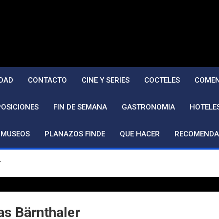
DAD
CONTACTO
CINE Y SERIES
COCTELES
COMEN
POSICIONES
FIN DE SEMANA
GASTRONOMIA
HOTELE
MUSEOS
PLANAZOS FINDE
QUE HACER
RECOMENDA
r
s Bärnthaler