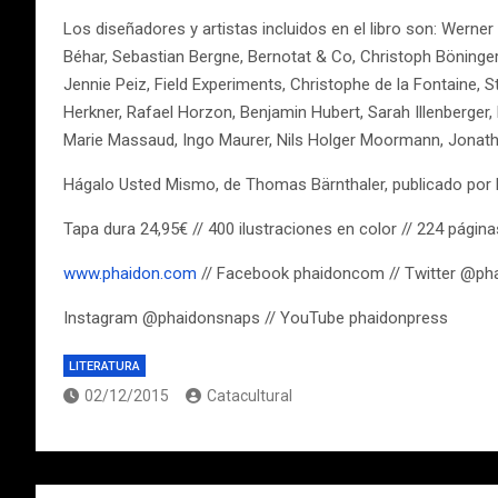
Los diseñadores y artistas incluidos en el libro son: Werne
Béhar, Sebastian Bergne, Bernotat & Co, Christoph Böninger
Jennie Peiz, Field Experiments, Christophe de la Fontaine
Herkner, Rafael Horzon, Benjamin Hubert, Sarah Illenberger,
Marie Massaud, Ingo Maurer, Nils Holger Moormann, Jonatha
Hágalo Usted Mismo, de Thomas Bärnthaler, publicado por 
Tapa dura 24,95€ // 400 ilustraciones en color // 224 pági
www.phaidon.com
// Facebook phaidoncom // Twitter @ph
Instagram @phaidonsnaps // YouTube phaidonpress
LITERATURA
02/12/2015
Catacultural