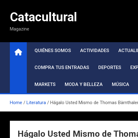
Saltar
al
Catacultural
contenido
Magazine
QUIÉNES SOMOS
ACTIVIDADES
ACTUALI
COMPRA TUS ENTRADAS
DEPORTES
EX
MARKETS
MODA Y BELLEZA
MÚSICA
Home
Literatura
Hágalo Usted Mismo de Thomas Bärnthale
Hágalo Usted Mismo de Thoma