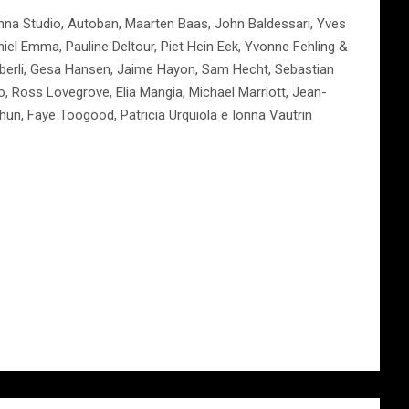
tenna Studio, Autoban, Maarten Baas, John Baldessari, Yves
iel Emma, Pauline Deltour, Piet Hein Eek, Yvonne Fehling &
Häberli, Gesa Hansen, Jaime Hayon, Sam Hecht, Sebastian
o, Ross Lovegrove, Elia Mangia, Michael Marriott, Jean-
un, Faye Toogood, Patricia Urquiola e Ionna Vautrin