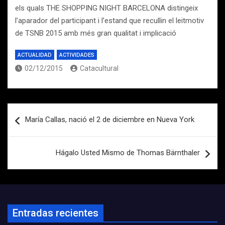
els quals THE SHOPPING NIGHT BARCELONA distingeix
l’aparador del participant i l’estand que recullin el leitmotiv
de TSNB 2015 amb més gran qualitat i implicació
ACTUALIDAD
ACTIVIDADES
02/12/2015
Catacultural
Navegación
María Callas, nació el 2 de diciembre en Nueva York
de
entradas
Hágalo Usted Mismo de Thomas Bärnthaler
Entradas recientes