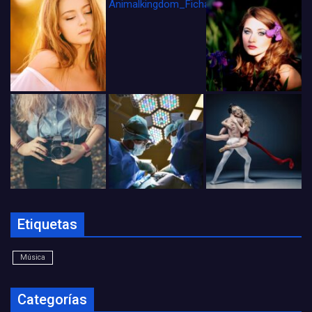
Animalkingdom_FichaCine
Etiquetas
Música
Categorías