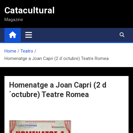
Saltar
Catacultural
al
contenido
Magazine
Home
Teatro
Homenatge a Joan Capri (2 d´octubre) Teatre Romea
Homenatge a Joan Capri (2 d
´octubre) Teatre Romea