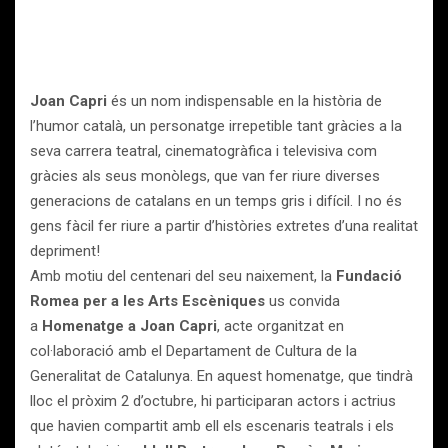
Joan Capri
és un nom indispensable en la història de
l’humor català, un personatge irrepetible tant gràcies a la
seva carrera teatral, cinematogràfica i televisiva com
gràcies als seus monòlegs, que van fer riure diverses
generacions de catalans en un temps gris i difícil. I no és
gens fàcil fer riure a partir d’històries extretes d’una realitat
depriment!
Amb motiu del centenari del seu naixement, la
Fundació
Romea per a les Arts Escèniques
us convida
a
Homenatge a Joan Capri
, acte organitzat en
col·laboració amb el Departament de Cultura de la
Generalitat de Catalunya. En aquest homenatge, que tindrà
lloc el pròxim 2 d’octubre, hi participaran actors i actrius
que havien compartit amb ell els escenaris teatrals i els