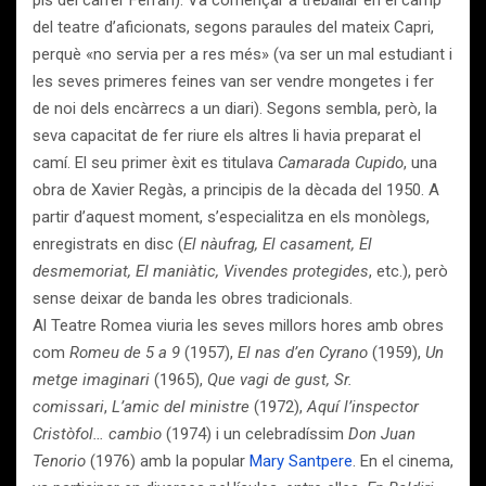
pis del carrer Ferran). Va començar a treballar en el camp
del teatre d’aficionats, segons paraules del mateix Capri,
perquè «no servia per a res més» (va ser un mal estudiant i
les seves primeres feines van ser vendre mongetes i fer
de noi dels encàrrecs a un diari). Segons sembla, però, la
seva capacitat de fer riure els altres li havia preparat el
camí. El seu primer èxit es titulava
Camarada Cupido
, una
obra de Xavier Regàs, a principis de la dècada del 1950. A
partir d’aquest moment, s’especialitza en els monòlegs,
enregistrats en disc (
El nàufrag, El casament, El
desmemoriat, El maniàtic, Vivendes protegides
, etc.), però
sense deixar de banda les obres tradicionals.
Al Teatre Romea viuria les seves millors hores amb obres
com
Romeu de 5 a 9
(1957),
El nas d’en Cyrano
(1959),
Un
metge imaginari
(1965),
Que vagi de gust, Sr.
comissari
,
L’amic del ministre
(1972),
Aquí l’inspector
Cristòfol… cambio
(1974) i un celebradíssim
Don Juan
Tenorio
(1976) amb la popular
Mary Santpere
. En el cinema,