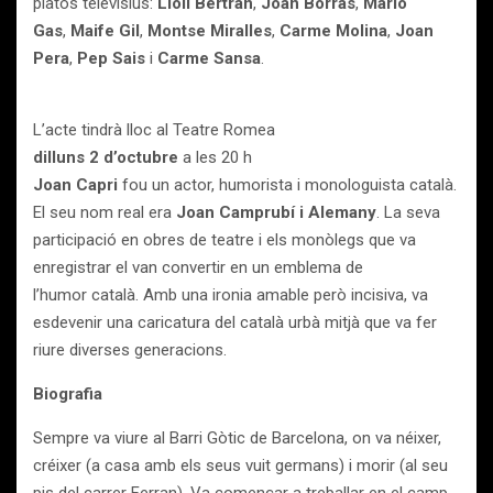
platós televisius:
Lloll Bertran
,
Joan Borràs
,
Mario
Gas
,
Maife Gil
,
Montse Miralles
,
Carme Molina
,
Joan
Pera
,
Pep Sais
i
Carme Sansa
.
L’acte tindrà lloc al Teatre Romea
dilluns 2 d’octubre
a les 20 h
Joan Capri
fou un actor, humorista i monologuista català.
El seu nom real era
Joan Camprubí i Alemany
. La seva
participació en obres de teatre i els monòlegs que va
enregistrar el van convertir en un emblema de
l’humor català. Amb una ironia amable però incisiva, va
esdevenir una caricatura del català urbà mitjà que va fer
riure diverses generacions.
Biografia
Sempre va viure al Barri Gòtic de Barcelona, on va néixer,
créixer (a casa amb els seus vuit germans) i morir (al seu