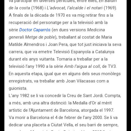
va participar en diverses pel·lícules, entre elles,
En Baldiri
de la costa
(1968) i
L’advocat, l’alcalde i el notari
(1969).
A finals de la dècada de 1970 es va mig retirar fins a la
recuperació del personatge per a la televisió amb la
sèrie
Doctor Caparrós
(en dues versions
Medicina
general
i
Metge de poble
), treballant al costat de Maria
Matilde Almendros i Joan Pera, que tot just iniciava la seva
carrera, que va emetre Televisió Espanyola a Catalunya
durant els anys vuitanta. Tornaria a treballar per a la
televisió l’any 1990 a la sèrie
Amb l’aigua al coll
, de TV3.
En aquesta etapa, igual que en alguns dels seus monòlegs
enregistrats, va treballar amb Joan Vilacasas com a
guionista.
L’any 1982 se li va concedir la Creu de Sant Jordi. Compta,
a més, amb una altra distinció: la Medalla d’Or al mèrit
artístic de l’Ajuntament de Barcelona, atorgada el 1997.
Va morir a Barcelona el 4 de febrer de l’any 2000. Se li va
dedicar una placeta a Ciutat Vella, el seu barri de sempre,