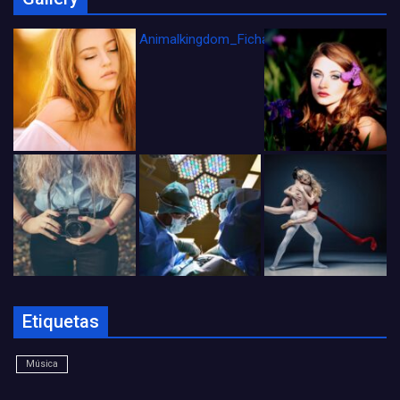
Animalkingdom_FichaCine
Etiquetas
Música