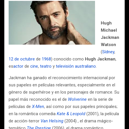
Hugh
Michael
Jackman
Watson
(
Sídney
,
12 de octubre
de
1968
) conocido como
Hugh Jackman
,
es
actor
de
cine
,
teatro
y
televisión
australiano
.
Jackman ha ganado el reconocimiento internacional por
sus papeles en películas relevantes, especialmente en el
género de superhéroe y en los personajes de romance. Su
papel más reconocido es el de
Wolverine
en la serie de
películas de
X-Men
, así como por sus papeles principales;
en la romántica comedia
Kate & Leopold
(2001), la película
de acción-terror
Van Helsing
(2004) , el drama mágico-
temático
The Prestige
(2006), el drama romántico