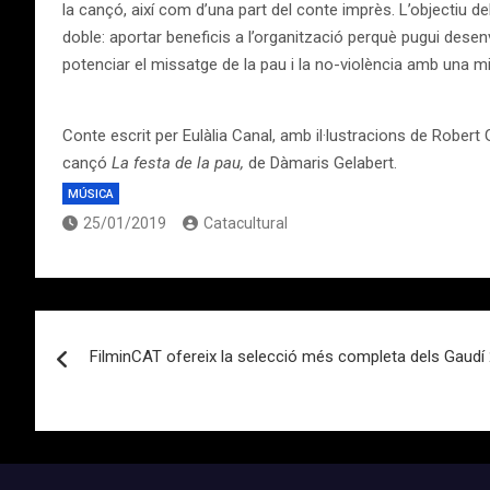
la cançó, així com d’una part del conte imprès. L’objectiu de
doble: aportar beneficis a l’organització perquè pugui desenv
potenciar el missatge de la pau i la no-violència amb una 
Conte escrit per Eulàlia Canal, amb il·lustracions de Robert G
cançó
La festa de la pau,
de Dàmaris Gelabert.
MÚSICA
25/01/2019
Catacultural
Navegación
FilminCAT ofereix la selecció més completa dels Gaudí
de
entradas