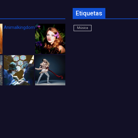
Etiquetas
Animalkingdom_FichaCine
Música