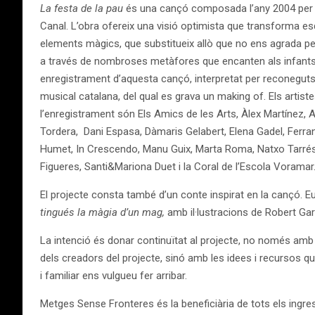
La festa de la pau
és una cançó composada l’any 2004 per D
Canal. L’obra ofereix una visió optimista que transforma e
elements màgics, que substitueix allò que no ens agrada pe
a través de nombroses metàfores que encanten als infants.
enregistrament d’aquesta cançó, interpretat per reconeguts
musical catalana, del qual es grava un making of. Els artist
l’enregistrament són Els Amics de les Arts, Àlex Martínez, 
Tordera, Dani Espasa, Dàmaris Gelabert, Elena Gadel, Fer
Humet, In Crescendo, Manu Guix, Marta Roma, Natxo Tarrés
Figueres, Santi&Mariona Duet i la Coral de l’Escola Voramar
El projecte consta també d’un conte inspirat en la cançó. Eu
tingués la màgia d’un mag,
amb il·lustracions de Robert Gar
La intenció és donar continuïtat al projecte, no només amb 
dels creadors del projecte, sinó amb les idees i recursos qu
i familiar ens vulgueu fer arribar.
Metges Sense Fronteres és la beneficiària de tots els ingres