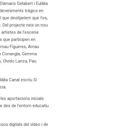
àmaris Gelabert i Eulàlia
sdeveniments tràgics en
l que desitjaríem que fos,
 Del projecte neix un nou
 artistes de l’escena
es que participen en
Arnau Figueres, Arnau
ran Conangla, Gemma
, Olvido Lanza, Pau
.
làlia Canal escriu
Si
cia.
les aportacions inicials
e des de l’entorn educatiu
sos digitals del vídeo i de