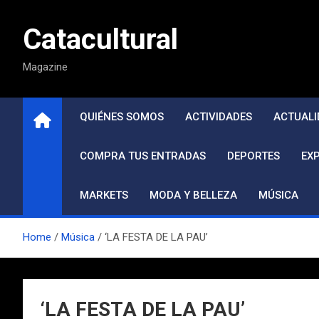
Saltar
al
Catacultural
contenido
Magazine
QUIÉNES SOMOS
ACTIVIDADES
ACTUALI
COMPRA TUS ENTRADAS
DEPORTES
EX
MARKETS
MODA Y BELLEZA
MÚSICA
Home
Música
‘LA FESTA DE LA PAU’
‘LA FESTA DE LA PAU’