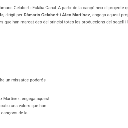
ris Gelabert i Eulàlia Canal. A partir de la cançó neix el projecte
ds
, dirigit per
Dàmaris Gelabert i Àlex Martínez
, engega aquest pro
alors que han marcat des del principi totes les produccions del segell 
ondre un missatge poderós
lex Martínez, engega aquest
educatiu uns valors que han
s cançons de la