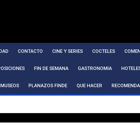
DAD
CONTACTO
CINE Y SERIES
COCTELES
COMEN
POSICIONES
FIN DE SEMANA
GASTRONOMIA
HOTELE
MUSEOS
PLANAZOS FINDE
QUE HACER
RECOMENDA