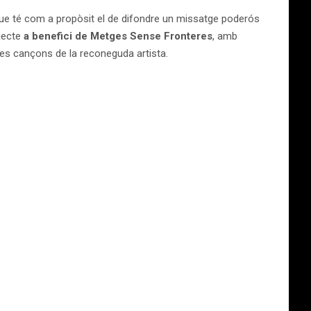
 que té com a propòsit el de difondre un missatge poderós
jecte
a benefici de Metges Sense Fronteres
, amb
i les cançons de la reconeguda artista.