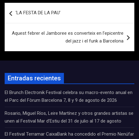
Navegación
‘LA FESTA DE LA PAU’
de
entradas
Aquest febrer el Jamboree es converteix en l’epicentre
del jazz i el funk a Barcelona
Entradas recientes
El Brunch Electronik Festival celebra su macro-evento anual en
el Parc del Fòrum Barcelona 7, 8 y 9 de agosto de 2026
Rosario, Miguel Ríos, Leire Martínez y otros grandes artistas se
unen al Festival Mar d’Estiu del 31 de julio al 17 de agosto
El Festival Terramar CaixaBank ha concedido el Premio Nenúfar