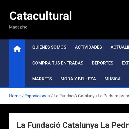
Saltar
al
Catacultural
contenido
Magazine
QUIÉNES SOMOS
ACTIVIDADES
ACTUALI
COMPRA TUS ENTRADAS
DEPORTES
EX
MARKETS
MODA Y BELLEZA
MÚSICA
Home
Exposiciones
La Fundació Catalunya La Pedrera presen
La Fundació Catalunya La Pedre