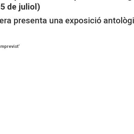
 de juliol)
ra presenta una exposició antològi
imprevist’