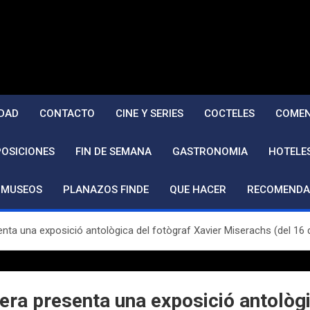
DAD
CONTACTO
CINE Y SERIES
COCTELES
COMEN
POSICIONES
FIN DE SEMANA
GASTRONOMIA
HOTELE
MUSEOS
PLANAZOS FINDE
QUE HACER
RECOMENDA
ta una exposició antològica del fotògraf Xavier Miserachs (del 16 de
ra presenta una exposició antològi