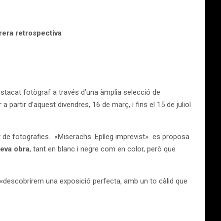
rrera retrospectiva
destacat fotògraf a través d’una àmplia selecció de
 partir d’aquest divendres, 16 de març, i fins el 15 de juliol
 de fotografies. «Miserachs. Epíleg imprevist» es proposa
seva obra
, tant en blanc i negre com en color, però que
 «descobrirem una exposició perfecta, amb un to càlid que