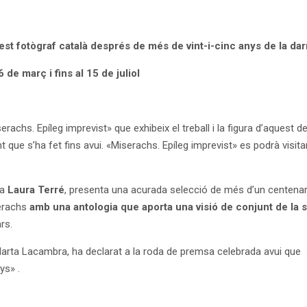
quest fotògraf català després de més de vint-i-cinc anys de la da
 de març i fins al 15 de juliol
achs. Epíleg imprevist» que exhibeix el treball i la figura d’aquest 
ue s’ha fet fins avui. «Miserachs. Epíleg imprevist» es podrà visitar a
ia
Laura Terré
, presenta una acurada selecció de més d’un centenar
serachs
amb una antologia que aporta una visió de conjunt de la 
rs.
Marta Lacambra, ha declarat a la roda de premsa celebrada avui que
ys» .