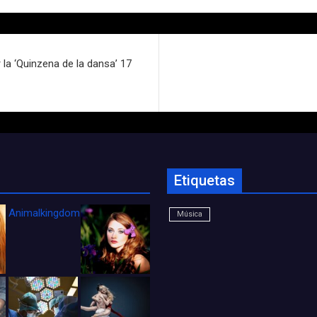
r la ‘Quinzena de la dansa’ 17
Etiquetas
Animalkingdom_FichaCine
Música