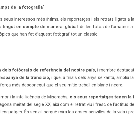
mps de la fotografia”
s seus interessos més íntims, els reportatges i els retrats lligats a 
a tingut en compte de manera global
: de les fotos de l’amateur a 
tòpics que han fet d’aquest fotògraf tot un clàssic.
 dels fotògrafs de referència del nostre país,
i membre destacat 
Espanya de la transició,
i que, a finals dels anys seixanta, amplià la
r, força més desconegut que el seu mític treball en blanc i negre.
umor i la intel·ligència de Miserachs,
els seus reportatges tenen la f
na meitat del segle XX, així com el retrat viu i fresc de l’actitud d
llenguatges. És senzill perquè mira les coses senzilles de la vida i p