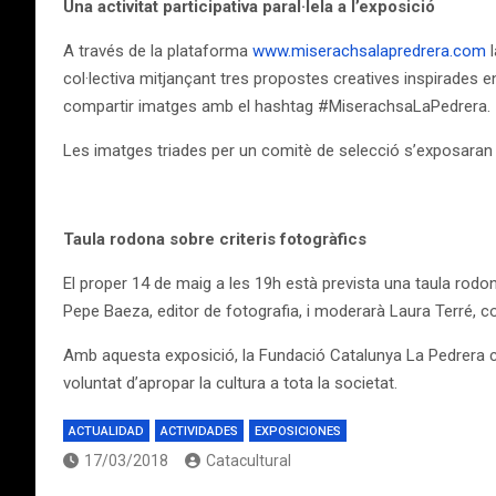
Una activitat participativa paral·lela a l’exposició
A través de la plataforma
www.miserachsalapredrera.com
col·lectiva mitjançant tres propostes creatives inspirades
compartir imatges amb el hashtag #MiserachsaLaPedrera.
Les imatges triades per un comitè de selecció s’exposaran e
Taula rodona sobre criteris fotogràfics
El proper 14 de maig a les 19h està prevista una taula rodona
Pepe Baeza, editor de fotografia, i moderarà Laura Terré, co
Amb aquesta exposició, la Fundació Catalunya La Pedrera co
voluntat d’apropar la cultura a tota la societat.
ACTUALIDAD
ACTIVIDADES
EXPOSICIONES
17/03/2018
Catacultural