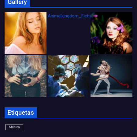
Gallery
Animalkingdom_FichaCine
Etiquetas
Música