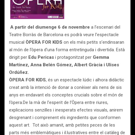
A partir del diumenge 6 de novembre
a l’escenari del
Teatre Borràs de Barcelona es podrà veure l’espectacle
musical
ÒPERA FOR KIDS
on els més petits s’endinsaran
al món de l’òpera d’una forma entretinguda i divertida. Està
dirigit per
Edu Pericas
i protagonitzat per
Gemma
Martínez, Anna Belén Gómez, Albert Gràcia i Ulises
Ordúñez.
ÒPERA FOR KIDS
, és un espectacle lúdic i alhora didàctic
creat amb la intenció de donar a conèixer als nens de sis
anys en endavant els conceptes crucials sobre el món de
l’òpera.De la mà de l’esperit de l’Òpera entre riures,
explicacions senzilles i inesperats efectes visuals, anirem
desgrenant i comprenent els ingredients que conformen
aquest art. Tot això amanit, amb petites peces de les
parts més emblemàtiques i il.lustratives entre el catàleg de