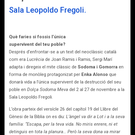
Sala Leopoldo Fregoli.
Què faries si fossis l’única
supervivent del teu poble?
Després d’enfrontar-se a un text del neoclàssic català
com era
Lucrècia
de Joan Ramis i Ramis, Sergi Marí
adapta i diregeix el mite clàssic de
Sodoma i Gomorra
en
forma de monòleg protagonizat per
Enka Alonso
que
donarà vida a l’única supervivent de la destrucció del seu
poble en
Dolça Sodoma Meva
del 2 al 27 de novembre a la
Sala Leopoldo Fregoli.
L’obra parteix del versícle 26 del capítol 19 del Llibre del
Gènesi de la Biblia on es diu:
L’àngel va dir a Lot i a la seva
família: “Escapa, per la teva vida. No miris enrere, ni et
detinguis en tota la planura… Però la seva dona va mirar