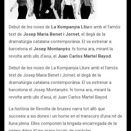
Debut de les noies de
La Kompanyia Lliu
re amb el famós
text de
Josep Maria Benet i Jornet
, el degà de la
dramatúrgia catalana contemporània. El va estrenar a
barcelona el
Josep Montanyès
. hi torna ara, mirant la
revolta amb ulls d’avui, el
Juan Carlos Martel Bayod.
Debut de les noies de La Kompanyia Lliure amb el famós
text de Josep Maria Benet i Jornet, el degà de la
dramatúrgia catalana contemporània. El va estrenar a
barcelona el Josep Montanyès. hi torna ara, mirant la
revolta amb ulls d’avui, el Juan Carlos Martel Bayod.
La història de Revolta de bruixes narra tot allò que
succeeix a sis dones i un home en el transcurs d’una nit de
lluna plena. Elles componen la brigada encarregada de la
neteja diària d’uns grans locals de caràcter