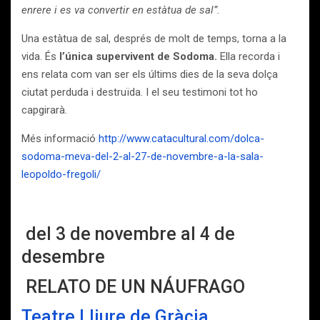
enrere i es va convertir en estàtua de sal”.
Una estàtua de sal, després de molt de temps, torna a la
vida. És
l’única supervivent de Sodoma.
Ella recorda i
ens relata com van ser els últims dies de la seva dolça
ciutat perduda i destruïda. I el seu testimoni tot ho
capgirarà.
Més informació
http://www.catacultural.com/dolca-
sodoma-meva-del-2-al-27-de-novembre-a-la-sala-
leopoldo-fregoli/
del 3 de novembre al 4 de
desembre
RELATO DE UN NÁUFRAGO
Teatre Lliure de Gràcia