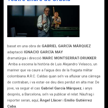
basat en una obra de
GABRIEL GARCÍA MÁRQUEZ
adaptació
IGNACIO GARCÍA MAY
dramatúrgia i direcció
MARC MONTSERRAT-DRUKKER
Arriba a escena la història de Luis Alejandro Velasco, un
mariner que va caure a l’aigua des de la fragata militar
colombiana A.R.C. Caldas quan se’n va afluixar una càrrega
de contraban, i va estar-se deu dies perdut en alta mar. De
jove, va seguir el cas
Gabriel García Márquez
, i anys
després, a Barcelona, se’n va publicar el relat. Nàufrag i
reporter seran, aquí,
Àngel Llàcer
i
Emilio Gutiérrez
Caba
.