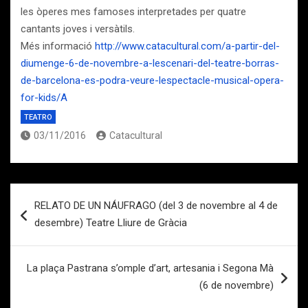
les òperes mes famoses interpretades per quatre
cantants joves i versàtils.
Més informació
http://www.catacultural.com/a-partir-del-
diumenge-6-de-novembre-a-lescenari-del-teatre-borras-
de-barcelona-es-podra-veure-lespectacle-musical-opera-
for-kids/
A
TEATRO
03/11/2016
Catacultural
Navegación
RELATO DE UN NÁUFRAGO (del 3 de novembre al 4 de
de
desembre) Teatre Lliure de Gràcia
entradas
La plaça Pastrana s’omple d’art, artesania i Segona Mà
(6 de novembre)