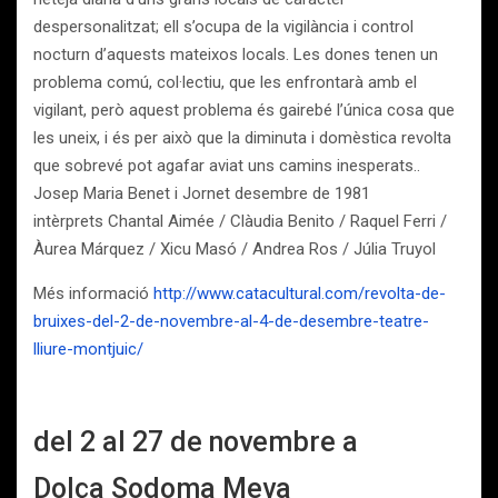
despersonalitzat; ell s’ocupa de la vigilància i control
nocturn d’aquests mateixos locals. Les dones tenen un
problema comú, col·lectiu, que les enfrontarà amb el
vigilant, però aquest problema és gairebé l’única cosa que
les uneix, i és per això que la diminuta i domèstica revolta
que sobrevé pot agafar aviat uns camins inesperats..
Josep Maria Benet i Jornet desembre de 1981
intèrprets Chantal Aimée / Clàudia Benito / Raquel Ferri /
Àurea Márquez / Xicu Masó / Andrea Ros / Júlia Truyol
Més informació
http://www.catacultural.com/revolta-de-
bruixes-del-2-de-novembre-al-4-de-desembre-teatre-
lliure-montjuic/
del 2 al 27 de novembre a
Dolça Sodoma Meva