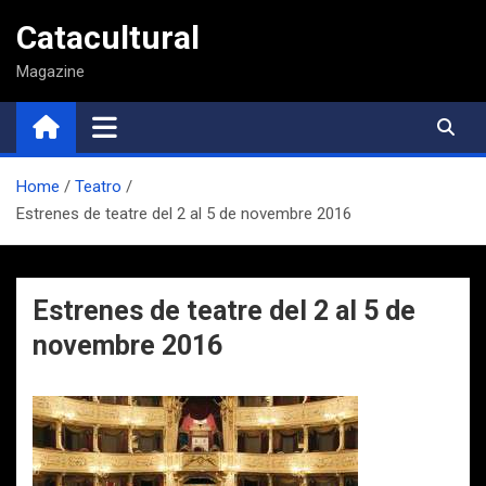
Saltar
Catacultural
al
contenido
Magazine
Home
Teatro
Estrenes de teatre del 2 al 5 de novembre 2016
Estrenes de teatre del 2 al 5 de
novembre 2016