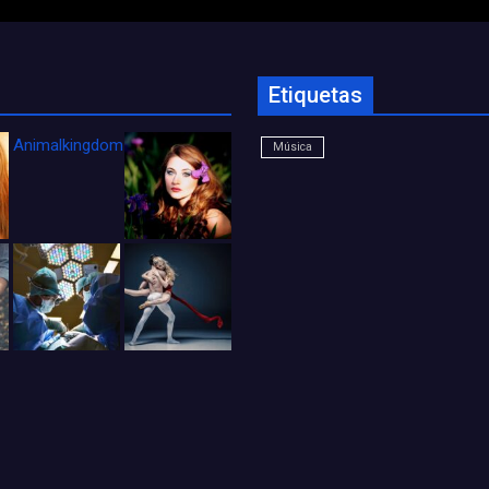
Etiquetas
Animalkingdom_FichaCine
Música