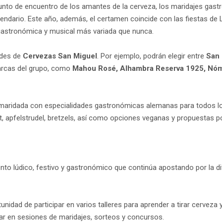
 punto de encuentro de los amantes de la cerveza, los maridajes gas
alendario. Este año, además, el certamen coincide con las fiestas de 
 gastronómica y musical más variada que nunca.
ades de
Cervezas San Miguel
. Por ejemplo, podrán elegir entre
San 
arcas del grupo, como
Mahou Rosé, Alhambra Reserva 1925, Nóma
maridada con especialidades gastronómicas alemanas para todos los 
rst, apfelstrudel, bretzels, así como opciones veganas y propuestas 
o lúdico, festivo y gastronómico que continúa apostando por la difu
unidad de participar en varios talleres para aprender a tirar cerveza 
ar en sesiones de maridajes, sorteos y concursos.