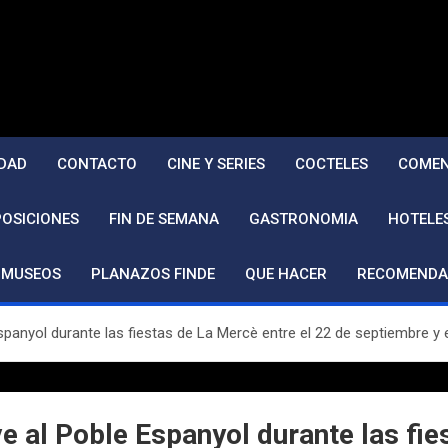
DAD
CONTACTO
CINE Y SERIES
COCTELES
COMEN
POSICIONES
FIN DE SEMANA
GASTRONOMIA
HOTELE
MUSEOS
PLANAZOS FINDE
QUE HACER
RECOMENDA
spanyol durante las fiestas de La Mercè entre el 22 de septiembre y 
e al Poble Espanyol durante las fie