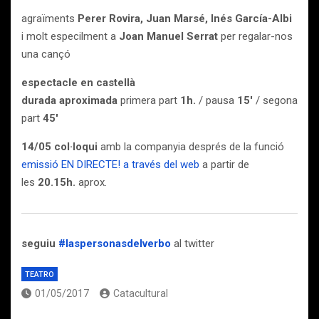
agraïments
Perer Rovira, Juan Marsé, Inés García-Albi
i molt especilment a
Joan Manuel Serrat
per regalar-nos
una cançó
espectacle en castellà
durada aproximada
primera part
1h.
/ pausa
15′
/ segona
part
45′
14/05 col·loqui
amb la companyia després de la funció
emissió EN DIRECTE! a través del web
a partir de
les
20.15h.
aprox.
seguiu
#laspersonasdelverbo
al twitter
TEATRO
01/05/2017
Catacultural