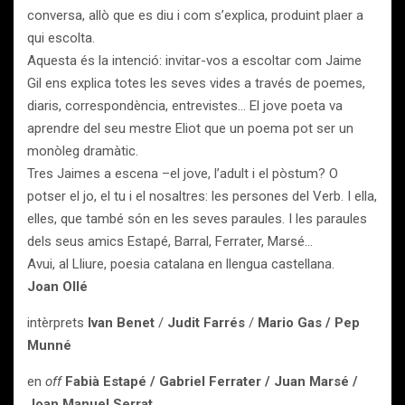
conversa, allò que es diu i com s’explica, produint plaer a
qui escolta.
Aquesta és la intenció: invitar-vos a escoltar com Jaime
Gil ens explica totes les seves vides a través de poemes,
diaris, correspondència, entrevistes… El jove poeta va
aprendre del seu mestre Eliot que un poema pot ser un
monòleg dramàtic.
Tres Jaimes a escena –el jove, l’adult i el pòstum? O
potser el jo, el tu i el nosaltres: les persones del Verb. I ella,
elles, que també són en les seves paraules. I les paraules
dels seus amics Estapé, Barral, Ferrater, Marsé…
Avui, al Lliure, poesia catalana en llengua castellana.
Joan Ollé
intèrprets
Ivan Benet
/
Judit Farrés
/
Mario Gas /
Pep
Munné
en
off
Fabià Estapé / Gabriel Ferrater / Juan Marsé /
Joan Manuel Serrat