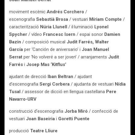
moviment escènic
Andrés Corchero
/
escenografia
Sebastià Brosa
/ vestuari
Míriam Compte
/
caracterització
Núria Llunell
/ il·luminació
Lyonel
Spycher
/ vídeo
Francesc Isern
/ espai sonor
Damien
Bazin
/ composició musical
Judit Farrés, Walter
García
per ‘Canción de aniversario’ i
Joan Manuel
Serrat
per ‘No volveré a ser joven’ / arranjaments
Judit
Farrés
i
Josep Mas ‘Kitflus’
ajudant de direcció
Iban Beltran
/ ajudant
d’escenografia
Sergi Corbera
/ ajudanta de vestuari
Nídia
Tusal
/ assessor de dicció en llengua castellana
Pere
Navarro-URV
construcció d’escenografia
Jorba Miró
/ confecció de
vestuari
Joan Baseiria
i
Goretti Puente
producció
Teatre Lliure