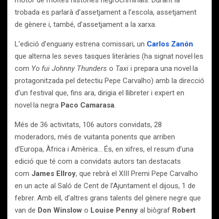
motor de moltes històries negrocriminals. Durant la
trobada es parlarà d’assetjament a l’escola, assetjament
de gènere i, també, d’assetjament a la xarxa.
L’edició d’enguany estrena comissari, un
Carlos Zanón
que alterna les seves tasques literàries (ha signat novel·les
com
Yo fui Johnny Thunders
o
Taxi
i prepara una novel·la
protagonitzada pel detectiu Pepe Carvalho) amb la direcció
d’un festival que, fins ara, dirigia el llibreter i expert en
novel·la negra
Paco Camarasa
.
Més de 36 activitats, 106 autors convidats, 28
moderadors, més de vuitanta ponents que arriben
d’Europa, Àfrica i Amèrica… És, en xifres, el resum d’una
edició que té com a convidats autors tan destacats
com
James Ellroy
, que rebrà el XIII Premi Pepe Carvalho
en un acte al Saló de Cent de l’Ajuntament el dijous, 1 de
febrer. Amb ell, d’altres grans talents del gènere negre que
van de
Don Winslow
o
Louise Penny
al biògraf
Robert