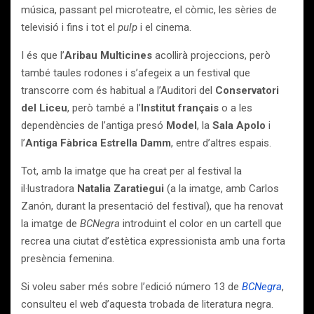
música, passant pel microteatre, el còmic, les sèries de
televisió i fins i tot el
pulp
i el cinema.
I és que l’
Aribau Multicines
acollirà projeccions, però
també taules rodones i s’afegeix a un festival que
transcorre com és habitual a l’Auditori del
Conservatori
del Liceu
, però també a l’
Institut français
o a les
dependències de l’antiga presó
Model
, la
Sala Apolo
i
l’
Antiga Fàbrica Estrella Damm
, entre d’altres espais.
Tot, amb la imatge que ha creat per al festival la
il·lustradora
Natalia Zaratiegui
(a la imatge, amb Carlos
Zanón, durant la presentació del festival), que ha renovat
la imatge de
BCNegra
introduint el color en un cartell que
recrea una ciutat d’estètica expressionista amb una forta
presència femenina.
Si voleu saber més sobre l’edició número 13 de
BCNegra
,
consulteu el web d’aquesta trobada de literatura negra.