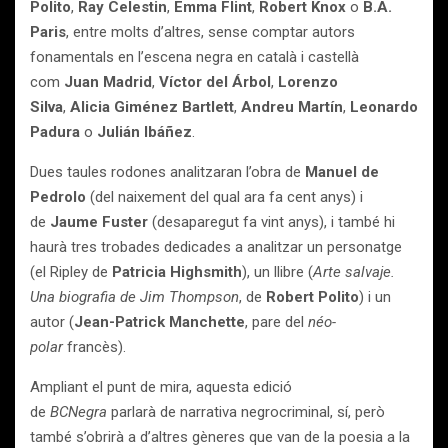
Polito
,
Ray Celestin
,
Emma Flint
,
Robert Knox
o
B.A.
Paris
, entre molts d’altres, sense comptar autors
fonamentals en l’escena negra en català i castellà
com
Juan Madrid
,
Víctor del Árbol
,
Lorenzo
Silva
,
Alicia Giménez Bartlett
,
Andreu Martín
,
Leonardo
Padura
o
Julián Ibáñez
.
Dues taules rodones analitzaran l’obra de
Manuel de
Pedrolo
(del naixement del qual ara fa cent anys) i
de
Jaume Fuster
(desaparegut fa vint anys), i també hi
haurà tres trobades dedicades a analitzar un personatge
(el Ripley de
Patricia Highsmith
), un llibre (
Arte salvaje.
Una biografia de Jim Thompson
, de
Robert Polito
) i un
autor (
Jean-Patrick Manchette
, pare del
néo-
polar
francès).
Ampliant el punt de mira, aquesta edició
de
BCNegra
parlarà de narrativa negrocriminal, sí, però
també s’obrirà a d’altres gèneres que van de la poesia a la