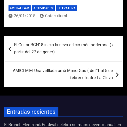
ACTUALIDAD
ACTIVIDADES
LITERATURA
26/01/2018
Catacultural
Navegación
El Guitar BCN18 inicia la seva edició més poderosa ( a
de
partir del 27 de gener)
entradas
AMICI MIEI Una vetllada amb Mario Gas​ ( de l’1 al 5 de
febrer) Teatre La Gleva
Entradas recientes
El Brunch Electronik Festival celebra su macro-evento anual en