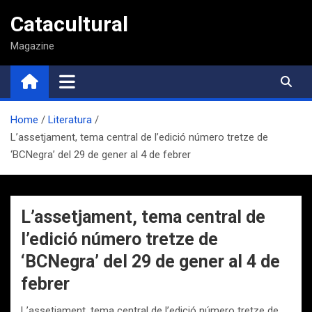
Saltar
Catacultural
al
contenido
Magazine
Home
Literatura
L’assetjament, tema central de l’edició número tretze de
‘BCNegra’ del 29 de gener al 4 de febrer
L’assetjament, tema central de
l’edició número tretze de
‘BCNegra’ del 29 de gener al 4 de
febrer
L’assetjament, tema central de l’edició número tretze de