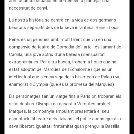
amb aquesta situació es comencen a plantejar una
necessitat de canvi.
La nostra història se centra en la vida de dos germans
bessons separats des de la seva infantesa: René i Louis.
René, és un penques amb molt talent que viu en una
companyia de teatre de Comedia de’ll arte i és l’amant de
Camila, una jove actriu d’una bellesa i sensualitat
extraordinàries. Per altra banda, trobem a Louis que ha
estat adoptat pel Marquès de l’Echalonne i que és un
intel·lectual que s’encarrega de la biblioteca de Palau i viu
enamorat d’Olympia (que és la promesa del Marquès).
Els personatges fan un viatge fins a París on trobaran els
seus destins: Olympia es casarà a Versalles amb el
Marquès, la companyia ambulant presentarà el seu
espectacle al teatre dels Italians i el poble aconseguirà la
seva llibertat, igualtat i fraternitat quan prengui la Bastilla.