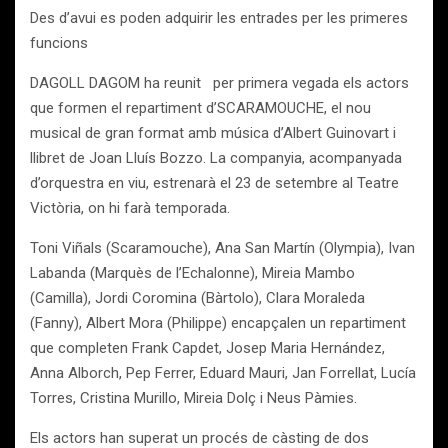
Des d’avui es poden adquirir les entrades per les primeres
funcions
DAGOLL DAGOM ha reunit per primera vegada els actors
que formen el repartiment d’SCARAMOUCHE, el nou
musical de gran format amb música d’Albert Guinovart i
llibret de Joan Lluís Bozzo. La companyia, acompanyada
d’orquestra en viu, estrenarà el 23 de setembre al Teatre
Victòria, on hi farà temporada.
Toni Viñals (Scaramouche), Ana San Martín (Olympia), Ivan
Labanda (Marquès de l’Echalonne), Mireia Mambo
(Camilla), Jordi Coromina (Bàrtolo), Clara Moraleda
(Fanny), Albert Mora (Philippe) encapçalen un repartiment
que completen Frank Capdet, Josep Maria Hernández,
Anna Alborch, Pep Ferrer, Eduard Mauri, Jan Forrellat, Lucía
Torres, Cristina Murillo, Mireia Dolç i Neus Pàmies.
Els actors han superat un procés de càsting de dos