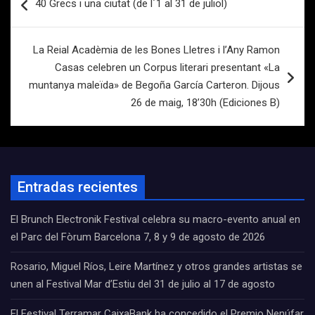
40 Grecs i una ciutat (de l´1 al 31 de juliol)
de
entradas
La Reial Acadèmia de les Bones Lletres i l’Any Ramon
Casas celebren un Corpus literari presentant «La
muntanya maleïda» de Begoña García Carteron. Dijous
26 de maig, 18’30h (Ediciones B)
Entradas recientes
El Brunch Electronik Festival celebra su macro-evento anual en
el Parc del Fòrum Barcelona 7, 8 y 9 de agosto de 2026
Rosario, Miguel Ríos, Leire Martínez y otros grandes artistas se
unen al Festival Mar d’Estiu del 31 de julio al 17 de agosto
El Festival Terramar CaixaBank ha concedido el Premio Nenúfar