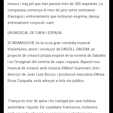
mesos i mig pel que han passat més de 300 aspirants. La
companyia comença el mes de juny setze setmanes
d’assajos i entrenaments que inclouran esgrima, dansa,
entrenament corporal i cant.
UN MUSICAL DE CAPA I ESPASA
SCARAMOUCHE és la nova gran comèdia musical
d’aventures, amor i revolució de DAGOLL DAGOM, un
projecte de creació pròpia inspirat en la novel·la de Sabatini
i en l’imaginari del cinema de capa i espasa. Aquest nou
musical de creació amb música d’Albert Guinovart, text i
direcció de Joan Lluís Bozzo, i producció executiva d’Anna
Rosa Cisquella, està adreçat a tots els públics.
França es mor de gana i és castigat per una noblesa
autoritària i injusta. Els ciutadans francesos, molestos